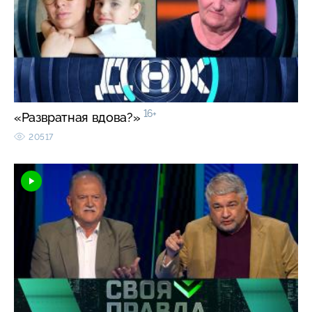
16+
«Развратная вдова?»
20517