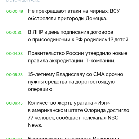
В ЭТОМ ВЫПУСКЕ:
Не прекращают атаки на мирных: ВСУ
00:00:49
обстреляли пригороды Донецка.
В ЛНР в день подписания договора
00:01:31
о присоединении к РФ родились 12 детей.
Правительство России утвердило новые
00:04:38
правила аккредитации
IT-компаний
.
15-летнему
Владиславу со СМА срочно
00:05:33
нужны средства на дорогостоящую
операцию.
Количество жертв урагана «Иэн»
00:09:45
в американском штате Флорида достигло
77 человек, сообщает телеканал NBC
News.
Беспорядки на стадионе в Индонезии: