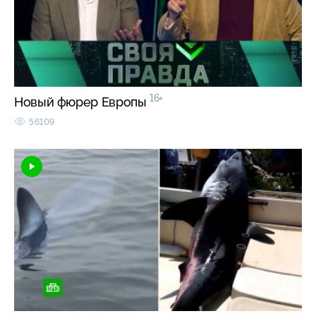
16+
Новый фюрер Европы
56109