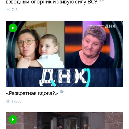
16+
взводный опорник и живую силу ВСУ
748
16+
«Развратная вдова?»
17283