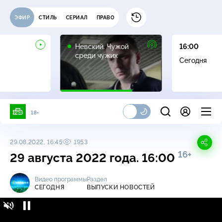
ЭФИР
СТИЛЬ
СЕРИАЛ
ПРАВО
16+
Невский. Чужой
16:00
среди чужих
Сегодня
18+
29.08.2022, 16:45
1953
16+
29 августа 2022 года. 16:00
Видео программы
Раздел
СЕГОДНЯ
ВЫПУСКИ НОВОСТЕЙ
Сегодня / Выпуски новостей / 29 августа
16+