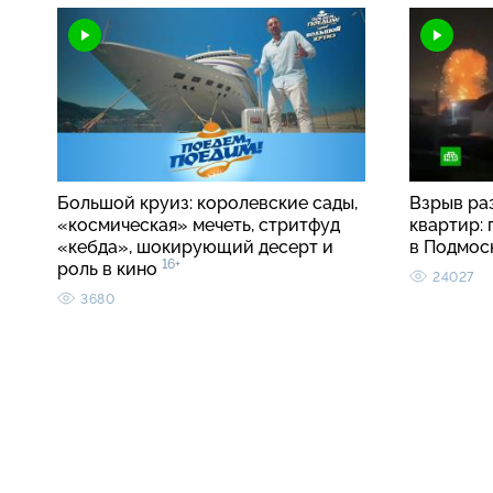
Большой круиз: королевские сады,
Взрыв ра
«космическая» мечеть, стритфуд
квартир:
«кебда», шокирующий десерт и
в Подмос
16+
роль в кино
24027
3680