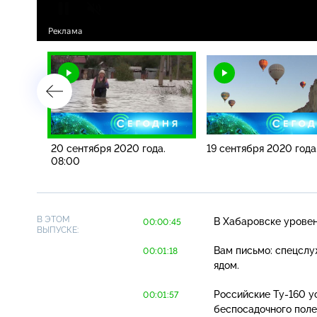
а.
20 сентября 2020 года.
19 сентября 2020 года
08:00
В ЭТОМ
В Хабаровске уровен
00:00:45
ВЫПУСКЕ:
Вам письмо: спецсл
00:01:18
ядом.
Российские
Ту-160
ус
00:01:57
беспосадочного поле