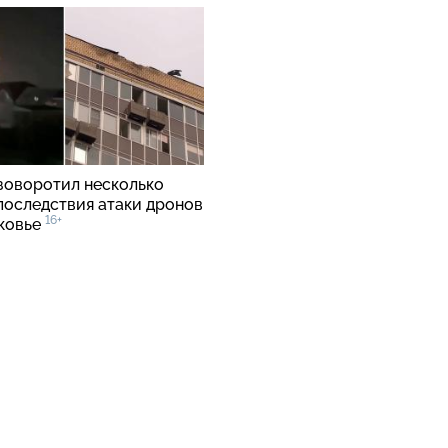
зоворотил несколько
 последствия атаки дронов
16+
ковье