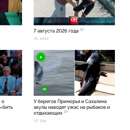
16+
7 августа 2026 года
4693
 о
У берегов Приморья и Сахалина
«бить
акулы наводят ужас на рыбаков и
16+
отдыхающих
964