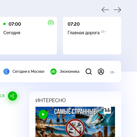
07:00
07:20
08
16+
Сегодня
Главная дорога
Ж
Сегодня в Москве
Экономика
18+
СЯ
ИНТЕРЕСНО