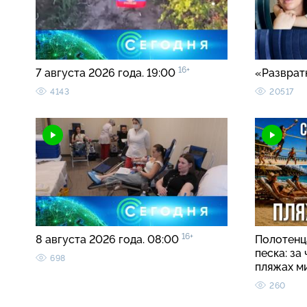
16+
7 августа 2026 года. 19:00
«Разврат
4143
20517
16+
8 августа 2026 года. 08:00
Полотенца
песка: за
698
пляжах м
260