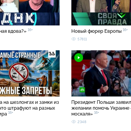
16+
16+
ная вдова?»
Новый фюрер Европы
57811
 на шезлонгах и замки из
Президент Польши заявил
 что штрафуют на разных
желании помочь Украине 
16+
16+
ира
москаля»
2348