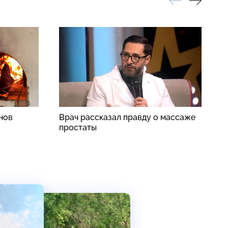
нов
Врач рассказал правду о массаже
В
простаты
ч