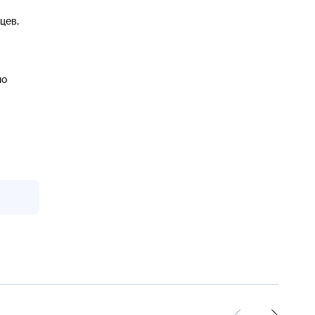
цев,
но