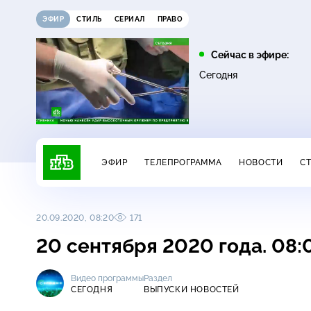
ЭФИР
СТИЛЬ
СЕРИАЛ
ПРАВО
05:00
05:20
Сейчас в эфире:
Сегодня
Пляж. Жаркий
Сегодня
16+
сезон
ЭФИР
ТЕЛЕПРОГРАММА
НОВОСТИ
С
20.09.2020, 08:20
171
20 сентября 2020 года. 08
Видео программы
Раздел
СЕГОДНЯ
ВЫПУСКИ НОВОСТЕЙ