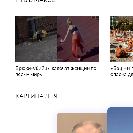
Брюки-убийцы калечат женщин по
«Бац – и 
всему миру
опасна д
КАРТИНА ДНЯ