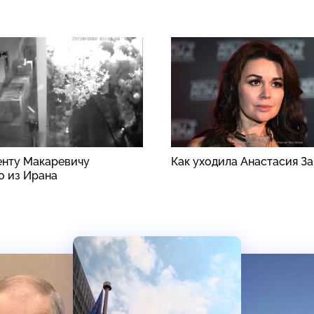
енту Макаревичу
Как уходила Анастасия З
о из Ирана