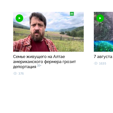
Семье живущего на Алтае
7 августа
американского фермера грозит
1635
16+
депортация
376