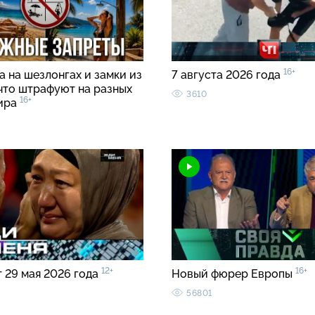
16+
 на шезлонгах и замки из
7 августа 2026 года
 что штрафуют на разных
3610
16+
ира
12+
16+
т 29 мая 2026 года
Новый фюрер Европы
56801