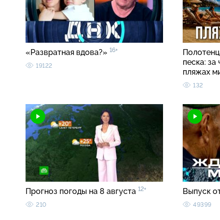
16+
«Развратная вдова?»
Полотенца
песка: за
19122
пляжах м
132
12+
Прогноз погоды на 8 августа
Выпуск о
210
49399