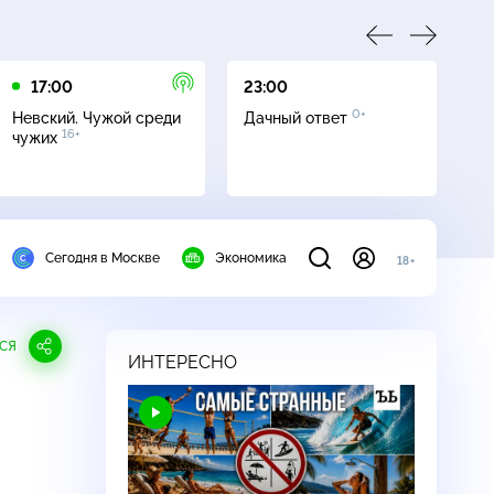
17:00
23:00
23
0+
Невский. Чужой среди
Дачный ответ
С
16+
чужих
Сегодня в Москве
Экономика
18+
СЯ
ИНТЕРЕСНО