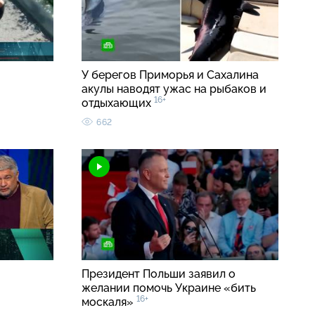
У берегов Приморья и Сахалина
акулы наводят ужас на рыбаков и
16+
отдыхающих
662
Президент Польши заявил о
желании помочь Украине «бить
16+
москаля»