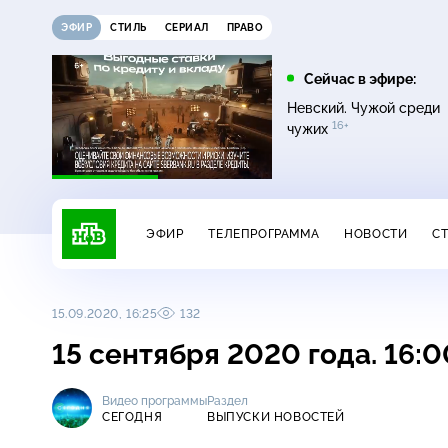
ЭФИР
СТИЛЬ
СЕРИАЛ
ПРАВО
12:00
13:00
Сейчас в эфире:
16+
Жди меня
Сегодня
Невский. Чужой среди
16+
чужих
ЭФИР
ТЕЛЕПРОГРАММА
НОВОСТИ
С
15.09.2020, 16:25
132
15 сентября 2020 года. 16:
Видео программы
Раздел
СЕГОДНЯ
ВЫПУСКИ НОВОСТЕЙ