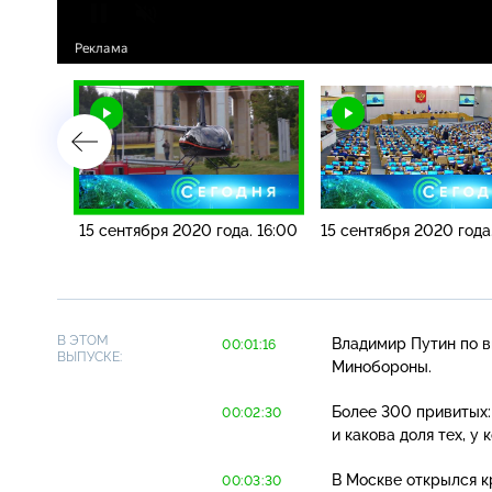
а. 19:00
15 сентября 2020 года. 16:00
15 сентября 2020 года
В ЭТОМ
Владимир Путин по в
00:01:16
ВЫПУСКЕ:
Минобороны.
Более 300 привитых: 
00:02:30
и какова доля тех, у
В Москве открылся 
00:03:30