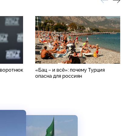
аворотнюк
«Бац – и всё»: почему Турция
Н
опасна для россиян
д