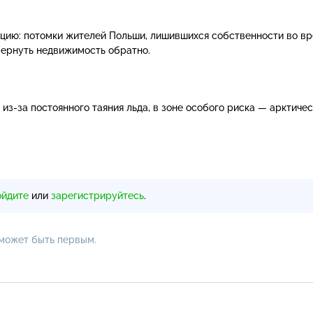
цию: потомки жителей Польши, лишившихся собственности во в
 вернуть недвижимость обратно.
у
из-за
постоянного таяния льда, в зоне особого риска — арктиче
ойдите
или
зарегистрируйтесь
.
 может быть первым.