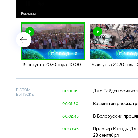
 13:00
19 августа 2020 года. 10:00
19 августа 2020 года.
В ЭТОМ
Джо Байден официаль
00:01:05
ВЫПУСКЕ:
Вашингтон рассматри
00:01:50
В Белоруссии прошл
00:02:45
Премьер Канады Джа
00:03:45
23 сентября.