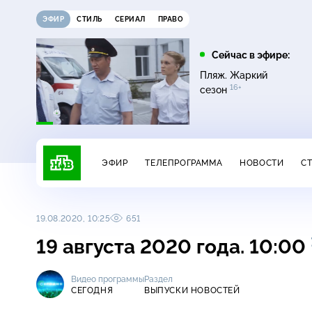
ЭФИР
СТИЛЬ
СЕРИАЛ
ПРАВО
16:00
17:00
Сейчас в эфире:
ди
Сегодня
Невский. Чужой среди
Пляж. Жаркий
16+
чужих
16+
сезон
ЭФИР
ТЕЛЕПРОГРАММА
НОВОСТИ
С
19.08.2020, 10:25
651
19 августа 2020 года. 10:00
Видео программы
Раздел
СЕГОДНЯ
ВЫПУСКИ НОВОСТЕЙ