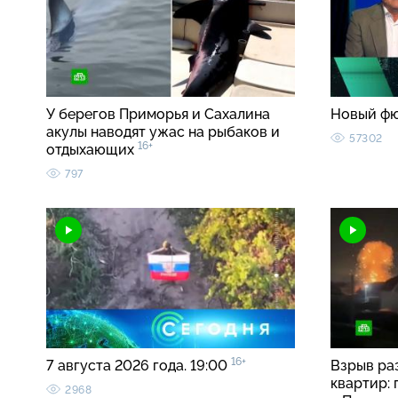
У берегов Приморья и Сахалина
Новый ф
акулы наводят ужас на рыбаков и
57302
16+
отдыхающих
797
16+
7 августа 2026 года. 19:00
Взрыв ра
квартир:
2968