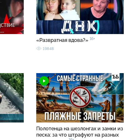
16+
«Развратная вдова?»
19848
Полотенца на шезлонгах и замки из
песка: за что штрафуют на разных
16+