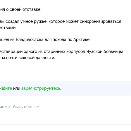
ил о своей отставке.
» создал умное ружье, которое может синхронизироваться
йствами.
шел из Владивостока для похода по Арктике.
еставрации одного из старинных корпусов Яузской больницы
ы почти вековой давности.
ойдите
или
зарегистрируйтесь
.
 может быть первым.