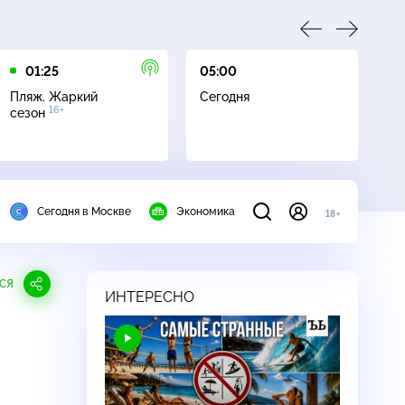
01:25
05:00
05
Пляж. Жаркий
Сегодня
Пл
16+
сезон
с
Сегодня в Москве
Экономика
18+
СЯ
ИНТЕРЕСНО