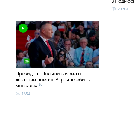
в Подмос
23784
Президент Польши заявил о
желании помочь Украине «бить
16+
москаля»
1654