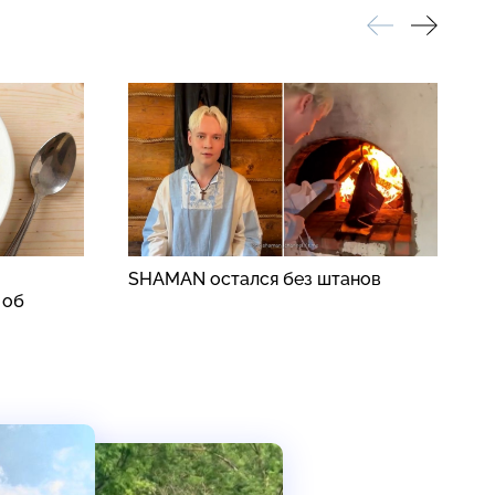
SHAMAN остался без штанов
Р
 об
з