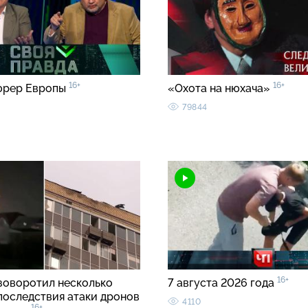
16+
16+
юрер Европы
«Охота на нюхача»
79844
16+
зоворотил несколько
7 августа 2026 года
 последствия атаки дронов
4110
16+