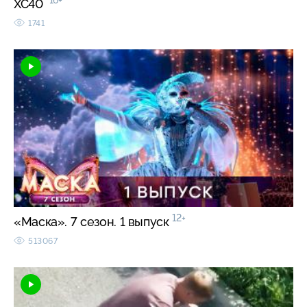
16+
XC40
1741
12+
«Маска». 7 сезон. 1 выпуск
513067