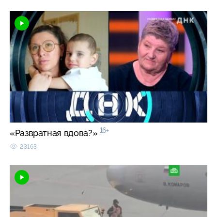
16+
«Развратная вдова?»
23163