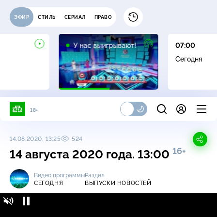
ЭФИР
СТИЛЬ
СЕРИАЛ
ПРАВО
12+
У нас выигрывают!
07:00
Сегодня
18+
14.08.2020, 13:25
524
16+
14 августа 2020 года. 13:00
Видео программы
Раздел
СЕГОДНЯ
ВЫПУСКИ НОВОСТЕЙ
Сегодня / Выпуски новостей / 14 августа
16+