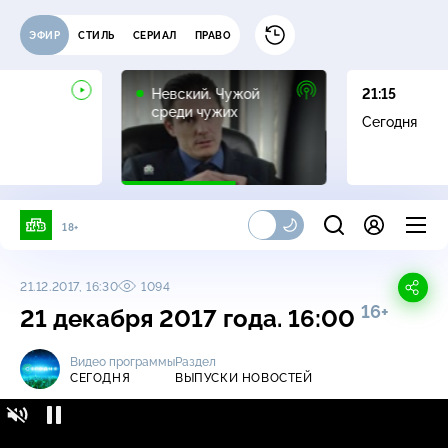
ЭФИР
СТИЛЬ
СЕРИАЛ
ПРАВО
16+
Невский. Чужой
21:15
среди чужих
Сегодня
18+
21.12.2017, 16:30
1094
16+
21 декабря 2017 года. 16:00
Видео программы
Раздел
СЕГОДНЯ
ВЫПУСКИ НОВОСТЕЙ
Сегодня / Выпуски новостей / 21 декабря
16+