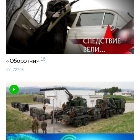
16+
«Оборотни»
72793