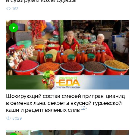
и сухогрузам возле Одессы
162
Шокирующий состав смесей приправ, цианид
в семенах льна, секреты вкусной гурьевской
12+
каши и рецепт вяленых слив
8029