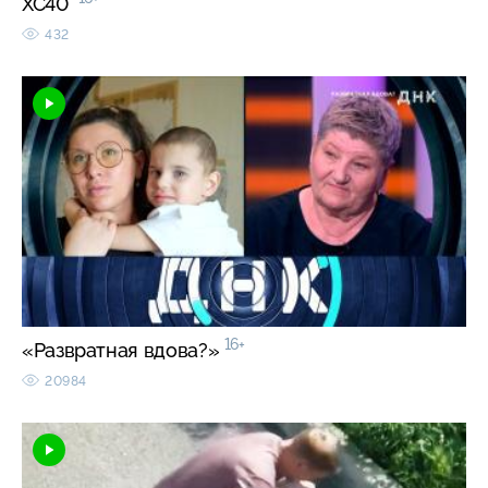
XC40
432
16+
«Развратная вдова?»
20984