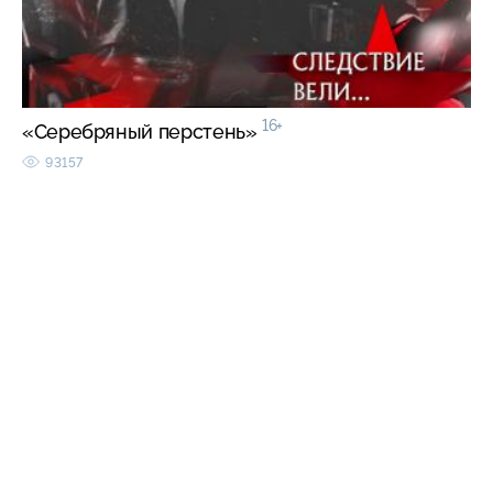
16+
«Серебряный перстень»
93157