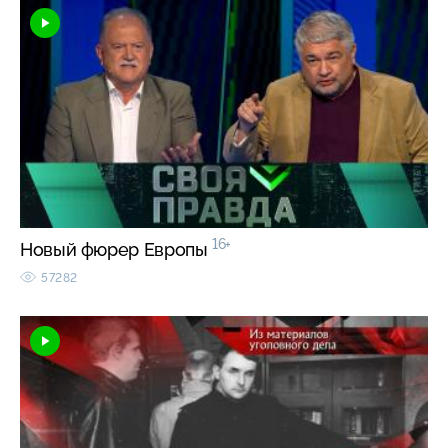
16+
Новый фюрер Европы
57282