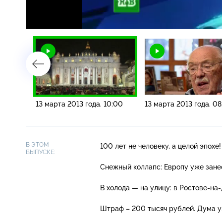
Загрузка
:
4.48%
/
3:00
13 марта 2013 года. 10:00
13 марта 2013 года. 0
В ЭТОМ
100 лет не человеку, а целой эпох
ВЫПУСКЕ:
Снежный коллапс: Европу уже зане
В холода — на улицу: в
Ростове-на
Штраф – 200 тысяч рублей. Дума у