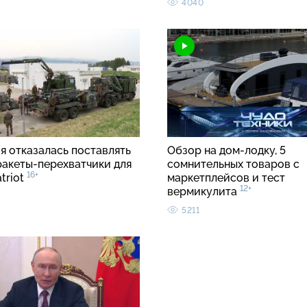
4040
я отказалась поставлять
Обзор на дом-лодку, 5
ракеты-перехватчики для
сомнительных товаров с
16+
triot
маркетплейсов и тест
12+
вермикулита
5211