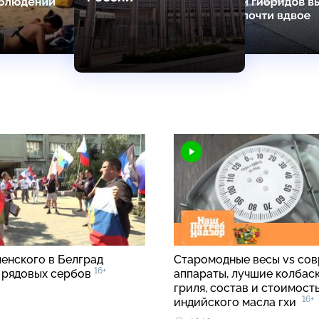
ленского в Белград
Старомодные весы vs со
16+
 рядовых сербов
аппараты, лучшие колбаск
гриля, состав и стоимост
16+
индийского масла гхи