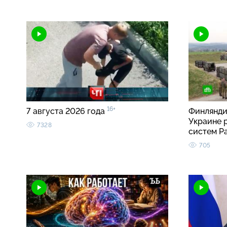
16+
7 августа 2026 года
Финлянди
Украине 
7328
систем Pa
705