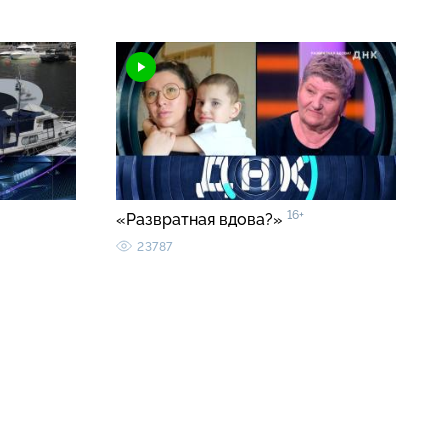
16+
«Развратная вдова?»
23787