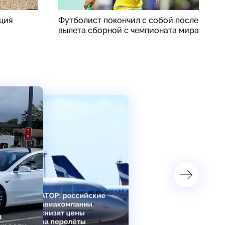
рция
Футболист покончил с собой после
И
вылета сборной с чемпионата мира
к