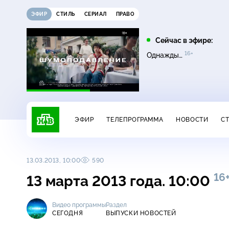
ЭФИР
СТИЛЬ
СЕРИАЛ
ПРАВО
07:20
08:00
Сейчас в эфире:
16+
12+
16+
Инженеры Победы
Чудо техники
Однажды…
ЭФИР
ТЕЛЕПРОГРАММА
НОВОСТИ
С
13.03.2013, 10:00
590
16
13 марта 2013 года. 10:00
Видео программы
Раздел
СЕГОДНЯ
ВЫПУСКИ НОВОСТЕЙ