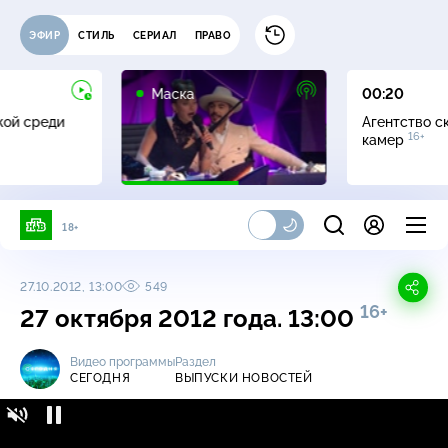
ЭФИР
СТИЛЬ
СЕРИАЛ
ПРАВО
12+
Маска
00:20
жой среди
Агентство с
16+
камер
18+
27.10.2012, 13:00
549
16+
27 октября 2012 года. 13:00
Видео программы
Раздел
СЕГОДНЯ
ВЫПУСКИ НОВОСТЕЙ
Сегодня / Выпуски новостей / 27 октября
16+