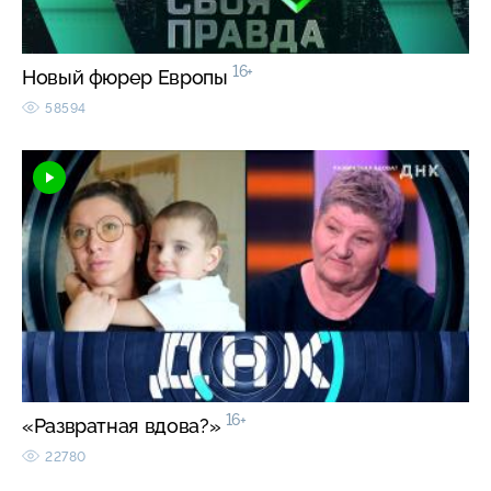
16+
Новый фюрер Европы
58594
16+
«Развратная вдова?»
22780