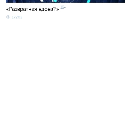
16+
«Развратная вдова?»
17203