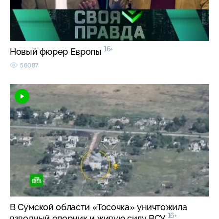
16+
Новый фюрер Европы
56087
В Сумской области «Тосочка» уничтожила
16+
взводный опорник и живую силу ВСУ