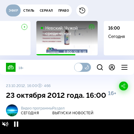
ЭФИР
СТИЛЬ
СЕРИАЛ
ПРАВО
16+
Невский. Чужой
16:00
среди чужих
Сегодня
18+
23.10.2012, 16:00
466
16+
23 октября 2012 года. 16:00
Видео программы
Раздел
СЕГОДНЯ
ВЫПУСКИ НОВОСТЕЙ
Сегодня / Выпуски новостей / 23 октября
16+