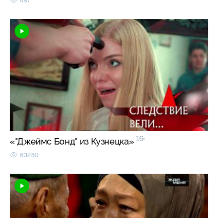
497
16+
«"Джеймс Бонд" из Кузнецка»
63280