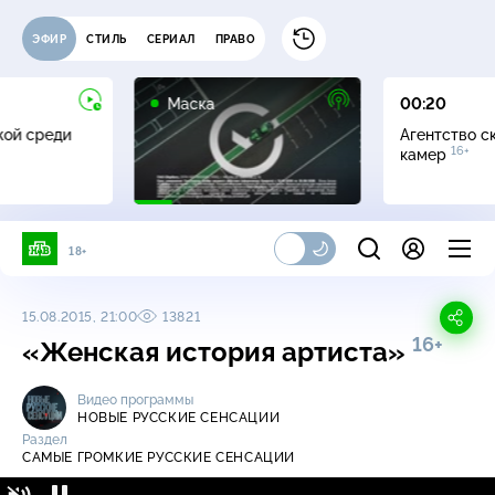
ЭФИР
СТИЛЬ
СЕРИАЛ
ПРАВО
12+
Маска
00:20
жой среди
Агентство с
16+
камер
18+
15.08.2015, 21:00
13821
16+
«Женская история артиста»
Видео программы
НОВЫЕ РУССКИЕ СЕНСАЦИИ
Раздел
САМЫЕ ГРОМКИЕ РУССКИЕ СЕНСАЦИИ