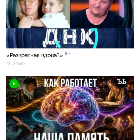
16+
«Развратная вдова?»
22680