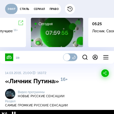
ЭФИР
СТИЛЬ
СЕРИАЛ
ПРАВО
Сегодня
05:25
16+
 лучшее
Лесник. Сво
18+
14.03.2015, 21:00
16372
16+
«Личник Путина»
Видео программы
НОВЫЕ РУССКИЕ СЕНСАЦИИ
Раздел
САМЫЕ ГРОМКИЕ РУССКИЕ СЕНСАЦИИ