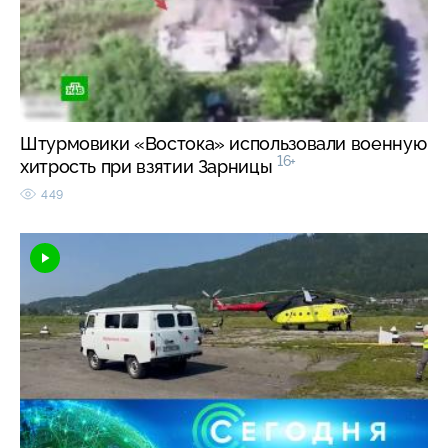
Штурмовики «Востока» использовали военную
16+
хитрость при взятии Зарницы
449