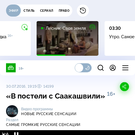
ЭФИР
СТИЛЬ
СЕРИАЛ
ПРАВО
16+
Лесник. Своя земля
03:30
16+
адка
Утро. Само
18+
30.07.2016, 19:15
14199
16+
«В постели с Саакашвили»
Видео программы
НОВЫЕ РУССКИЕ СЕНСАЦИИ
Раздел
САМЫЕ ГРОМКИЕ РУССКИЕ СЕНСАЦИИ