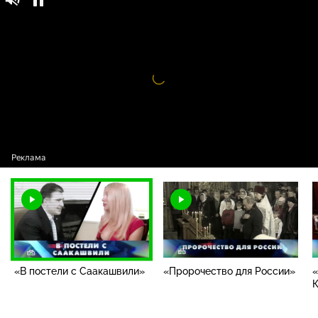
Новые русские сенсации / Самые громкие
16+
русские сенсации / «В постели с
Саакашвили»
Видео
проигрыватель
загружается.
«В постели с Саакашвили»
«Пророчество для России»