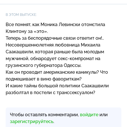
В ЭТОМ ВЫПУСКЕ:
Все помнят, как Моника Левински отомстила
Клинтону за «это».
Теперь за беспорядочные связи ответит он!..
Несовершеннолетняя любовница Михаила
Саакашвили, которая раньше была молодым
мужчиной, обнародует
секс-компромат
на
грузинского губернатора Одессы.
Как он проводит американские каникулы? Что
подмешивает в вино фавориткам?
И какие тайны большой политики Саакашвили
разболтал в постели с транссексуалом?
Чтобы оставлять комментарии,
войдите
или
зарегистрируйтесь
.