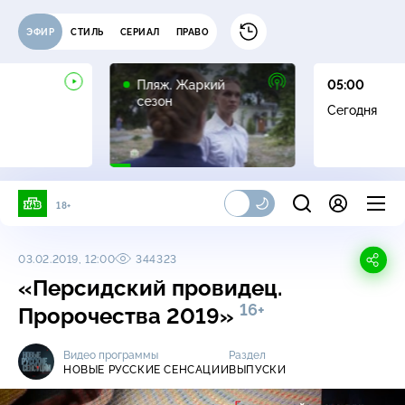
ЭФИР
СТИЛЬ
СЕРИАЛ
ПРАВО
16+
Пляж. Жаркий
05:00
сезон
Сегодня
18+
03.02.2019, 12:00
344323
«Персидский провидец.
16+
Пророчества 2019»
Видео программы
Раздел
НОВЫЕ РУССКИЕ СЕНСАЦИИ
ВЫПУСКИ