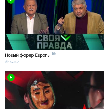
16+
Новый фюрер Европы
57302