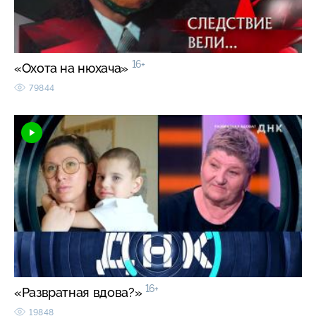
16+
«Охота на нюхача»
79844
16+
«Развратная вдова?»
19848