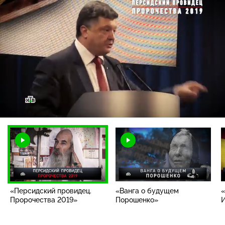
Загрузка
:
2.14%
/
Наст
«Персидский провидец.
«Ванга о будущем
«
Пророчества 2019»
Порошенко»