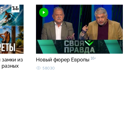
16+
 замки из
Новый фюрер Европы
а разных
58030