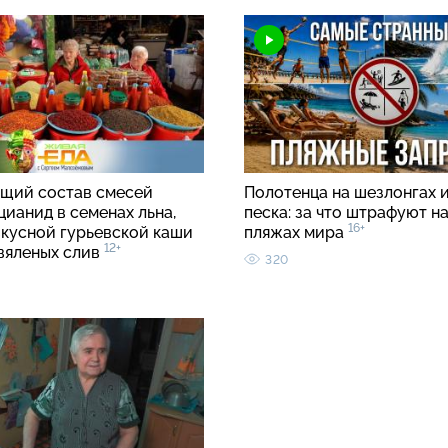
щий состав смесей
Полотенца на шезлонгах и
цианид в семенах льна,
песка: за что штрафуют н
16+
вкусной гурьевской каши
пляжах мира
12+
 вяленых слив
320