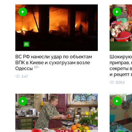
ВС РФ нанесли удар по объектам
Шокирую
ВПК в Киеве и сухогрузам возле
приправ, 
16+
Одессы
секреты 
и рецепт
247
8264