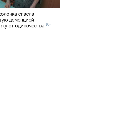
колонка спасла
щую деменцией
16+
рку от одиночества