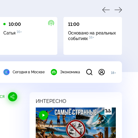
10:00
11:00
12
16+
Сатья
Основано на реальных
Св
16+
событиях
Сегодня в Москве
Экономика
18+
СЯ
ИНТЕРЕСНО