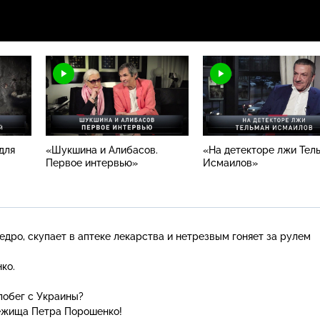
для
«Шукшина и Алибасов.
«На детекторе лжи Тел
Первое интервью»
Исмаилов»
едро
, скупает в аптеке лекарства и нетрезвым гоняет за рулем
ко.
побег с Украины?
бежища Петра Порошенко!