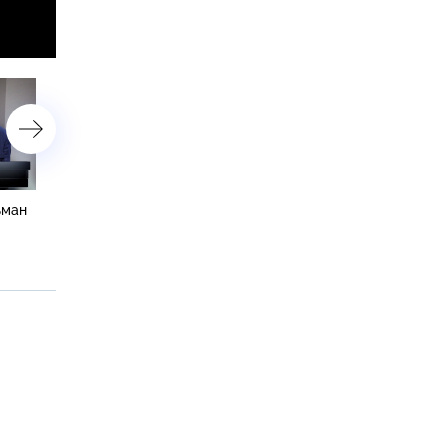
ьман
«Волочкова против мачехи.
«Волочкова против свое
Столкновение»
мачехи»