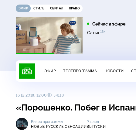
ЭФИР
СТИЛЬ
СЕРИАЛ
ПРАВО
07:00
07:20
Сейчас в эфире:
16+
16+
Сегодня
Главная дорога
Сатья
ЭФИР
ТЕЛЕПРОГРАММА
НОВОСТИ
С
16.12.2018, 12:00
54118
«Порошенко. Побег в Испа
Видео программы
Раздел
НОВЫЕ РУССКИЕ СЕНСАЦИИ
ВЫПУСКИ