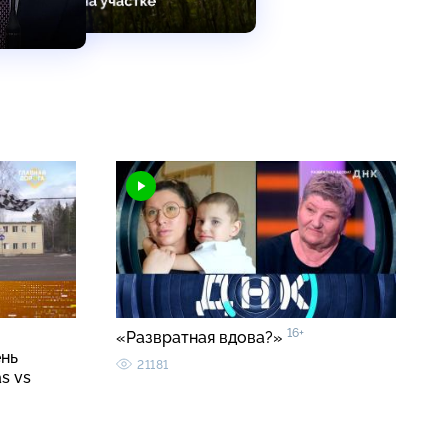
16+
«Развратная вдова?»
ень
21181
s vs