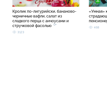
Кролик по-лигурийски, бананово-
«Умная» 
черничные вафли, салат из
страдаю
сладкого перца с анчоусами и
пенсионе
0+
стручковой фасолью
468
3123