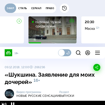
ЭФИР
СТИЛЬ
СЕРИАЛ
ПРАВО
16+
Невский. Чужой
20:30
среди чужих
12+
Маска
18+
09.12.2018, 12:00
266236
«Шукшина. Заявление для моих
16+
дочерей»
Видео программы
Раздел
НОВЫЕ РУССКИЕ СЕНСАЦИИ
ВЫПУСКИ