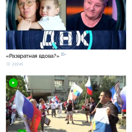
16+
«Развратная вдова?»
22245