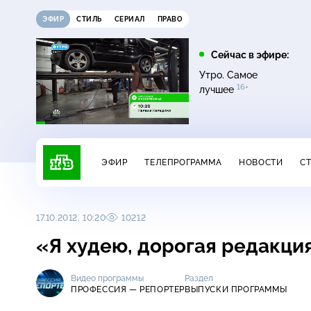
ЭФИР
СТИЛЬ
СЕРИАЛ
ПРАВО
21:15
21:30
Сейчас в эфире:
6+
ди
Сегодня
Неизвестная Россия
Утро. Самое
16+
лучшее
ЭФИР
ТЕЛЕПРОГРАММА
НОВОСТИ
С
17.10.2012, 10:20
10212
«Я худею, дорогая редакци
Видео программы
Раздел
ПРОФЕССИЯ — РЕПОРТЕР
ВЫПУСКИ ПРОГРАММЫ