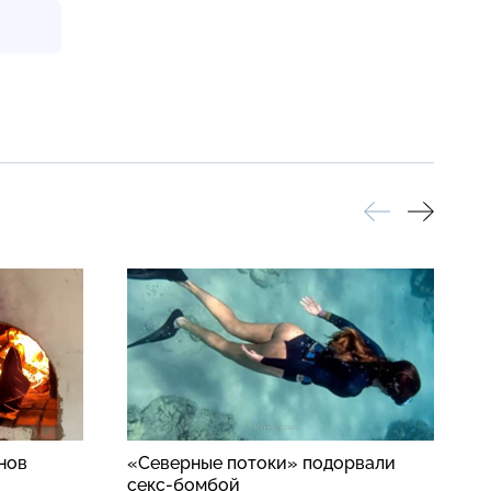
нов
«Северные потоки» подорвали
П
секс-бомбой
п