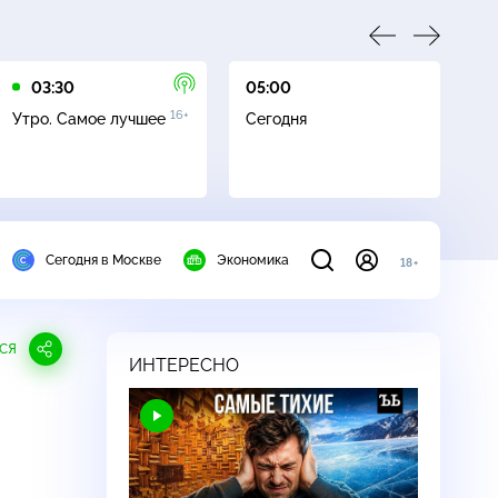
03:30
05:00
05
16+
Утро. Самое лучшее
Сегодня
Ле
Сегодня в Москве
Экономика
18+
СЯ
ИНТЕРЕСНО