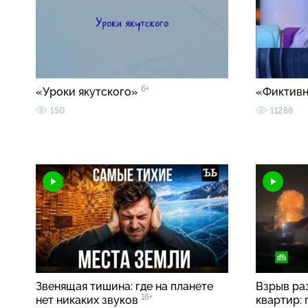
6+
«Уроки якутского»
«Фиктивн
150
11288
Звенящая тишина: где на планете
Взрыв ра
16+
нет никаких звуков
квартир: