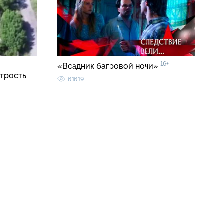
16+
«Всадник багровой ночи»
трость
61619