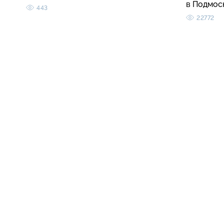
в Подмос
443
22772