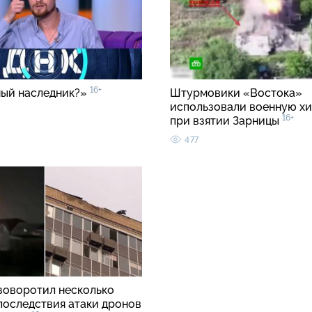
16+
ый наследник?»
Штурмовики «Востока»
использовали военную хи
16+
при взятии Зарницы
477
зоворотил несколько
 последствия атаки дронов