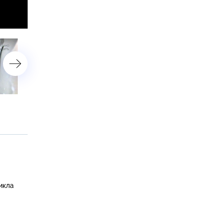
«Самая громкая свадьба
«Должок»
года»
икла