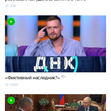
434
16+
«Фиктивный наследник?»
11397