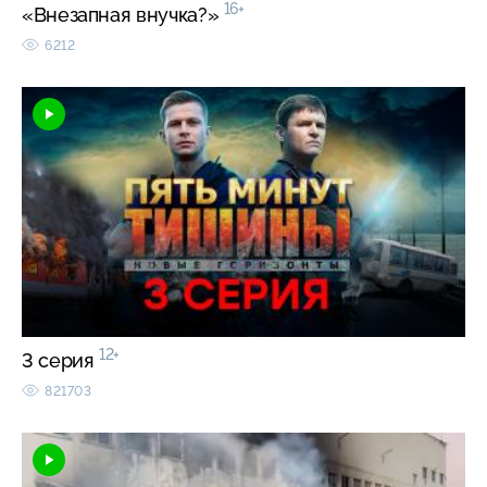
16+
«Внезапная внучка?»
6212
12+
3 серия
821703