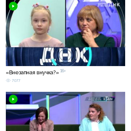
16+
«Внезапная внучка?»
7077