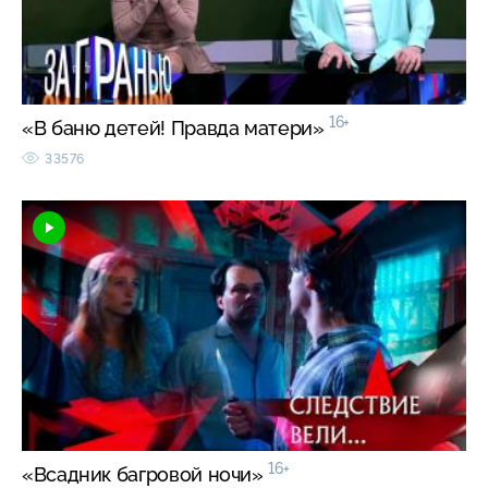
16+
«В баню детей! Правда матери»
33576
16+
«Всадник багровой ночи»