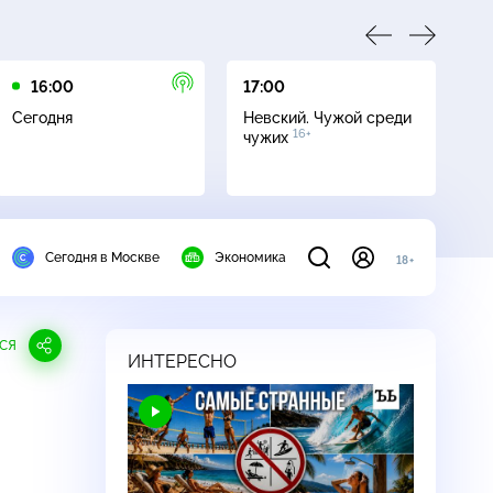
16:00
17:00
23
Сегодня
Невский. Чужой среди
Да
16+
чужих
Сегодня в Москве
Экономика
18+
СЯ
ИНТЕРЕСНО