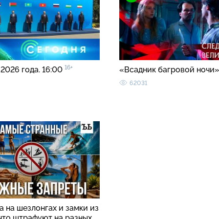
16+
 2026 года. 16:00
«Всадник багровой ночи
62031
 на шезлонгах и замки из
 что штрафуют на разных