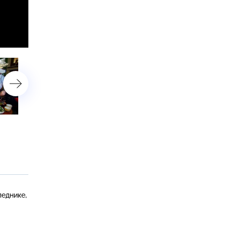
Белгород: самые зеленые
Кипр: по следам Афроди
улицы, баранина
традиционный сыр
в правильном горшке и
и коктейль с афродизиа
лимонное варенье
леднике,