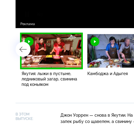
зеров,
Якутия: лыжи в пустыне,
Камбоджа и Адыгея
отлеты
ледниковый загар, свинина
чатски
под коньяком
В ЭТОМ
Джон Уоррен — снова в Якутии. На 
ВЫПУСКЕ:
запек рыбу со щавелем, а свинину 