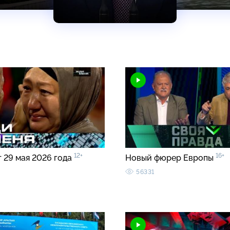
12+
16+
т 29 мая 2026 года
Новый фюрер Европы
56331