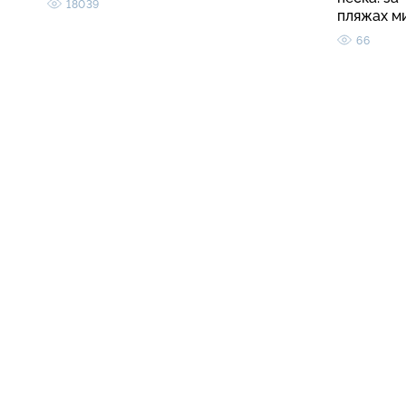
18039
пляжах м
66