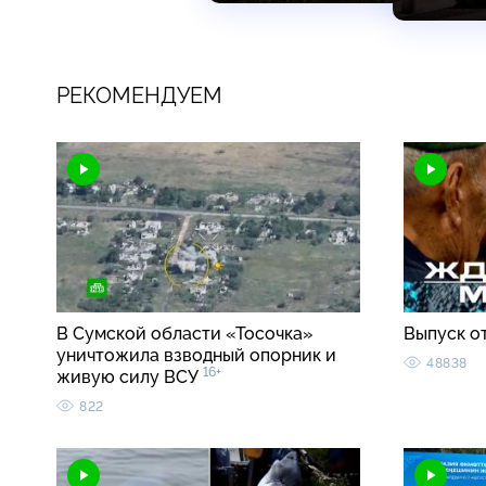
РЕКОМЕНДУЕМ
В Сумской области «Тосочка»
Выпуск о
уничтожила взводный опорник и
48838
16+
живую силу ВСУ
822