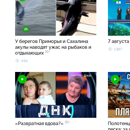
У берегов Приморья и Сахалина
7 августа
акулы наводят ужас на рыбаков и
1387
16+
отдыхающих
464
16+
«Развратная вдова?»
Полотенца
песка: за