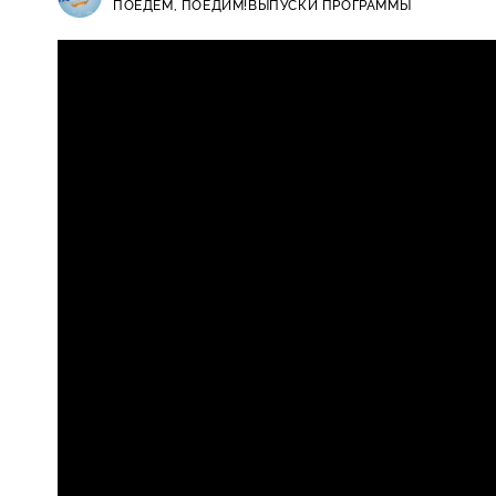
ПОЕДЕМ, ПОЕДИМ!
ВЫПУСКИ ПРОГРАММЫ
Поедем, поедим! / Выпуски прог
0+
загар, свинина под коньяком