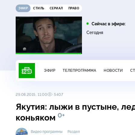
ЭФИР
СТИЛЬ
СЕРИАЛ
ПРАВО
11:00
12:00
Сейчас в эфире:
16+
16+
ДНК
Жди меня
Сегодня
ЭФИР
ТЕЛЕПРОГРАММА
НОВОСТИ
С
29.08.2015, 11:00
5407
Якутия: лыжи в пустыне, ле
0+
коньяком
Видео программы
Раздел