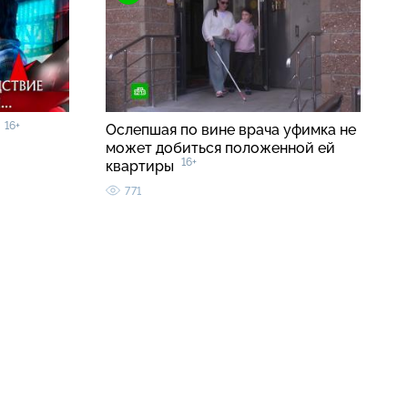
16+
»
Ослепшая по вине врача уфимка не
может добиться положенной ей
16+
квартиры
771