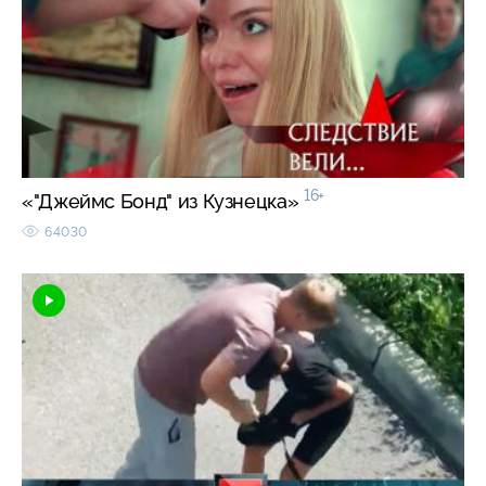
16+
«"Джеймс Бонд" из Кузнецка»
64030