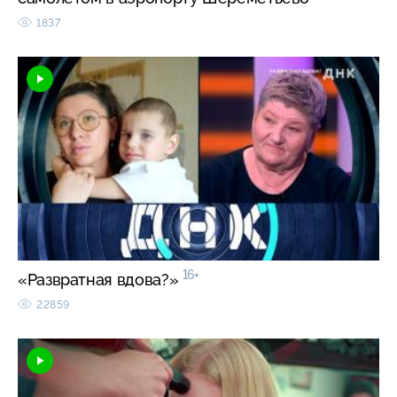
1837
16+
«Развратная вдова?»
22859