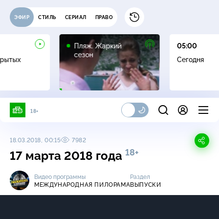
ЭФИР
СТИЛЬ
СЕРИАЛ
ПРАВО
16+
Пляж. Жаркий
05:00
сезон
крытых
Сегодня
18+
18.03.2018, 00:15
7982
18+
17 марта 2018 года
Видео программы
Раздел
МЕЖДУНАРОДНАЯ ПИЛОРАМА
ВЫПУСКИ