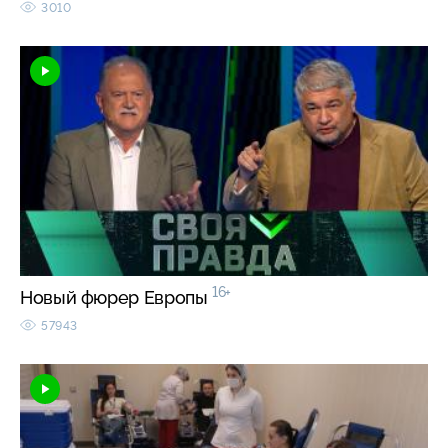
3010
16+
Новый фюрер Европы
57943