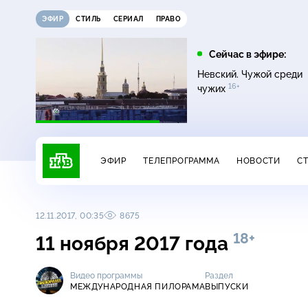
ЭФИР
СТИЛЬ
СЕРИАЛ
ПРАВО
12:00
13:00
Сейчас в эфире:
16+
Жди меня
Сегодня
Невский. Чужой среди
16+
чужих
ЭФИР
ТЕЛЕПРОГРАММА
НОВОСТИ
С
12.11.2017, 00:35
8675
18+
11 ноября 2017 года
Видео программы
Раздел
МЕЖДУНАРОДНАЯ ПИЛОРАМА
ВЫПУСКИ