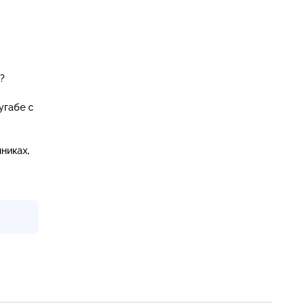
?
угабе с
никах,