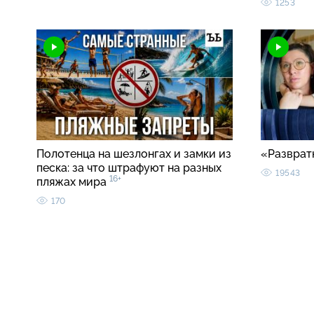
1253
Полотенца на шезлонгах и замки из
«Разврат
песка: за что штрафуют на разных
19543
16+
пляжах мира
170