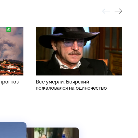
прогноз
Все умерли: Боярский
Р
пожаловался на одиночество
у