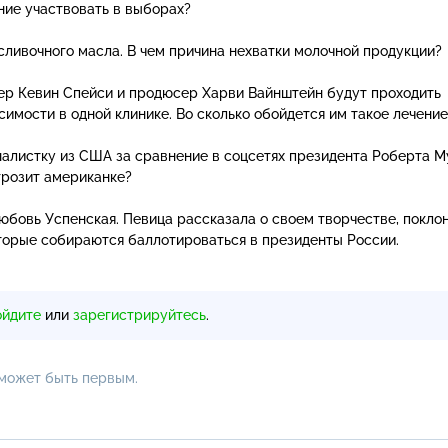
ние участвовать в выборах?
сливочного масла. В чем причина нехватки молочной продукции?
ер Кевин Спейси и продюсер Харви Вайнштейн будут проходить
имости в одной клинике. Во сколько обойдется им такое лечение
листку из США за сравнение в соцсетях президента Роберта М
грозит американке?
бовь Успенская. Певица рассказала о своем творчестве, поклон
торые собираются баллотироваться в президенты России.
ойдите
или
зарегистрируйтесь
.
 может быть первым.