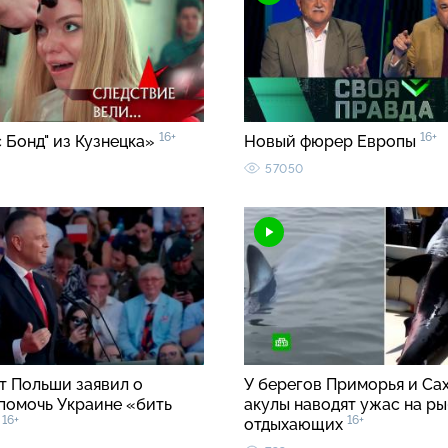
16+
16+
 Бонд" из Кузнецка»
Новый фюрер Европы
57050
т Польши заявил о
У берегов Приморья и Са
помочь Украине «бить
акулы наводят ужас на ры
16+
16+
»
отдыхающих