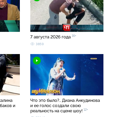
16+
7 августа 2026 года
3859
халина
Что это было?.. Диана Анкудинова
баков и
и ее голос создали свою
12+
реальность на сцене шоу!