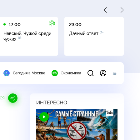
17:00
23:00
23
0+
Невский. Чужой среди
Дачный ответ
С
16+
чужих
Сегодня в Москве
Экономика
18+
СЯ
ИНТЕРЕСНО