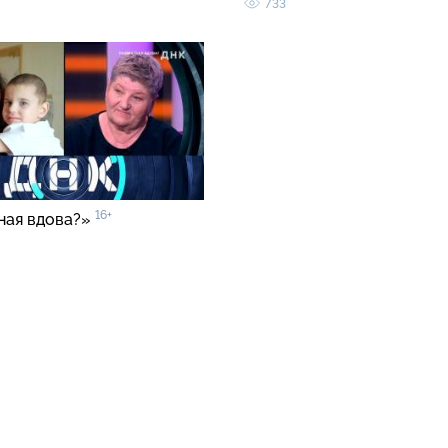
733
16+
ная вдова?»