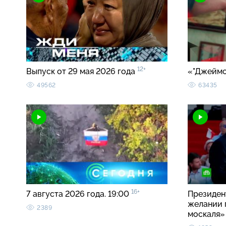
12+
Выпуск от 29 мая 2026 года
«"Джеймс
49562
63435
16+
7 августа 2026 года. 19:00
Президен
желании 
2389
москаля