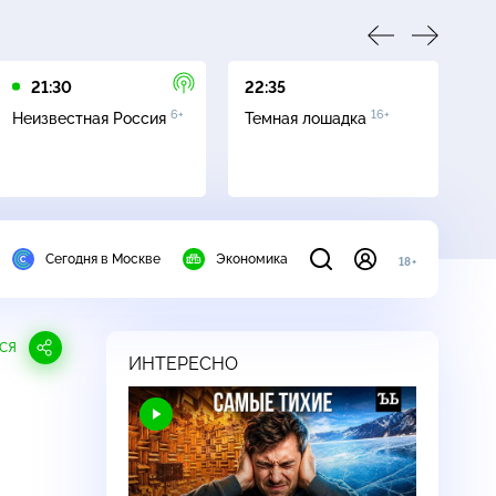
21:30
22:35
01
6+
16+
Неизвестная Россия
Темная лошадка
Ле
Сегодня в Москве
Экономика
18+
СЯ
ИНТЕРЕСНО