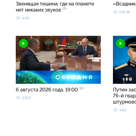
Звенящая тишина: где на планете
«Всадник
16+
нет никаких звуков
61538
409
16+
6 августа 2026 года. 19:00
Путин за
76-й гва
2557
штурмов
440