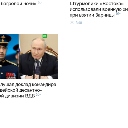
16+
 багровой ночи»
Штурмовики «Востока»
использовали военную хи
16+
при взятии Зарницы
348
слушал доклад командира
рдейской десантно-
16+
ой дивизии ВДВ