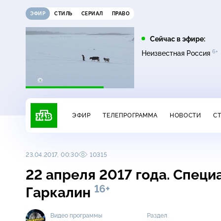
ЭФИР
СТИЛЬ
СЕРИАЛ
ПРАВО
13:45
16:00
Сейчас в эфире:
6+
Невский. Проверка на
Сегодня
Неизвестная Россия
16+
прочность
ЭФИР
ТЕЛЕПРОГРАММА
НОВОСТИ
С
23.04.2017, 00:30
10315
22 апреля 2017 года. Специ
16+
Гаркалин
Видео программы
Раздел