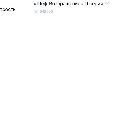
16+
«Шеф. Возвращение». 9 серия
трость
942999