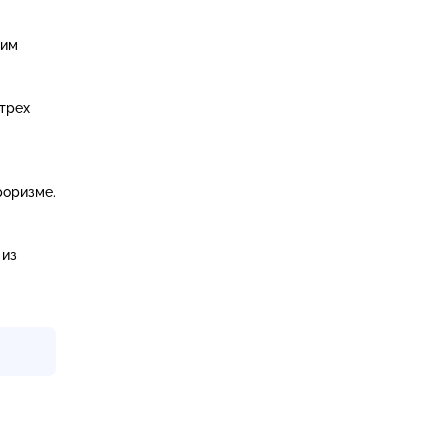
 им
 трех
роризме.
 из