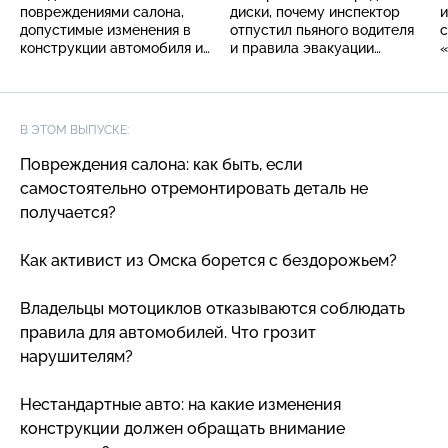
повреждениями салона,
диски, почему инспектор
и
допустимые изменения в
отпустил пьяного водителя
с
конструкции автомобиля и
и правила эвакуации
«
борьба с бездорожьем
автомобилей
п
к
В ЭТОМ ВЫПУСКЕ:
Повреждения салона: как быть, если
самостоятельно отремонтировать деталь не
получается?
Как активист из Омска борется с бездорожьем?
Владельцы мотоциклов отказываются соблюдать
правила для автомобилей. Что грозит
нарушителям?
Нестандартные авто: на какие изменения
конструкции должен обращать внимание