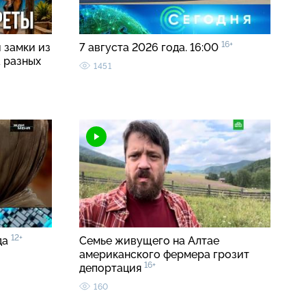
16+
 замки из
7 августа 2026 года. 16:00
а разных
1451
12+
да
Семье живущего на Алтае
американского фермера грозит
16+
депортация
160