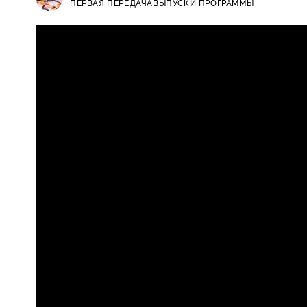
ПЕРВАЯ ПЕРЕДАЧА
ВЫПУСКИ ПРОГРАММЫ
Первая передача / Выпуски прогр
16+
европротокола, штрафы скорой п