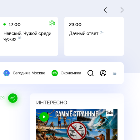
17:00
23:00
23
0+
Невский. Чужой среди
Дачный ответ
С
16+
чужих
Сегодня в Москве
Экономика
18+
СЯ
ИНТЕРЕСНО