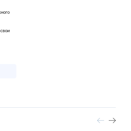
жного
 свои