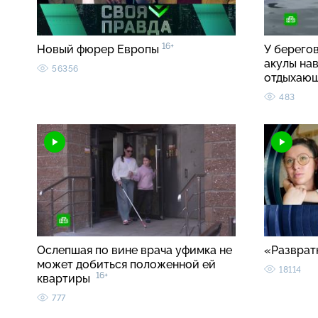
16+
Новый фюрер Европы
У берего
акулы на
56356
отдыхаю
483
Ослепшая по вине врача уфимка не
«Разврат
может добиться положенной ей
18114
16+
квартиры
777