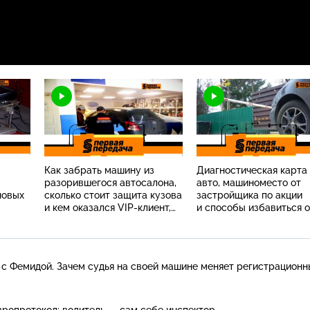
Как забрать машину из
Диагностическая карта
разорившегося автосалона,
авто, машиноместо от
новых
сколько стоит защита кузова
застройщика по акции
и кем оказался VIP-клиент,
и способы избавиться о
ым
протаранивший офис на
вмятины на капоте
легковушке?
 с Фемидой. Зачем судья на своей машине меняет регистрационн
вропротокол: водитель — сам себе инспектор.