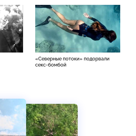
«Северные потоки» подорвали
Р
секс-бомбой
з