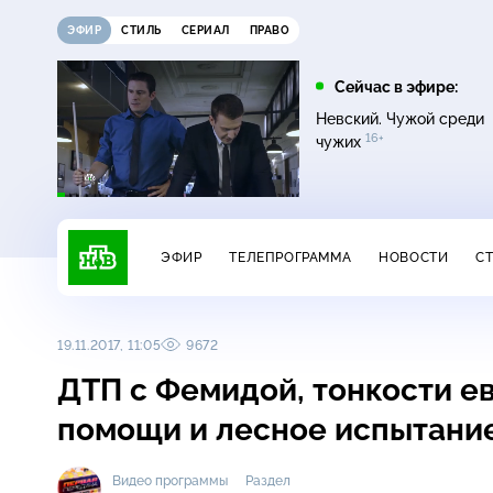
ЭФИР
СТИЛЬ
СЕРИАЛ
ПРАВО
12:00
13:00
Сейчас в эфире:
16+
Жди меня
Сегодня
Невский. Чужой среди
16+
чужих
ЭФИР
ТЕЛЕПРОГРАММА
НОВОСТИ
С
19.11.2017, 11:05
9672
ДТП с Фемидой, тонкости е
помощи и лесное испытани
Видео программы
Раздел