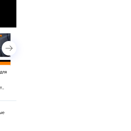
 для
Усложнение экзаменов,
Ущерб от пожара в ТЦ
избиение автомобиля,
«Синдика», отзыв
новинки акустики и
водительского
т
летающая «Ока»
удостоверения и замена
масла в моторе
ые