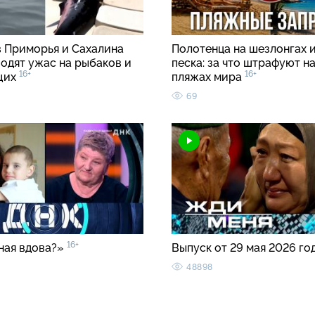
в Приморья и Сахалина
Полотенца на шезлонгах и
водят ужас на рыбаков и
песка: за что штрафуют н
16+
16+
щих
пляжах мира
69
16+
ная вдова?»
Выпуск от 29 мая 2026 го
48898