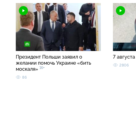
Президент Польши заявил о
7 августа
желании помочь Украине «бить
2806
16+
москаля»
86