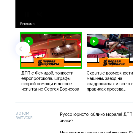
кино,
ДТП с Фемидой, тонкости
Скрытые возможности
ины,
европротокола, штрафы
машины, заезд на
гулях»
скорой помощи и лесное
квадроциклах и все о 
заднего
испытание Сергея Борисова
правилах проезда
перекрестка с кругов
движением
В ЭТОМ
Руссо юристо, облико морале! ДТП
ВЫПУСКЕ:
знаки?
Несчастные часов не наблюдают. Е