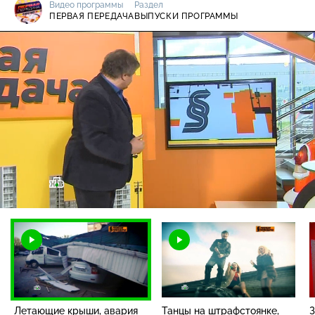
Видео программы
Раздел
ПЕРВАЯ ПЕРЕДАЧА
ВЫПУСКИ ПРОГРАММЫ
Загрузка
:
1.97%
/
Наст
Летающие крыши, авария
Танцы на штрафстоянке,
З