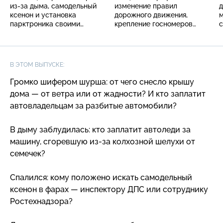
из-за дыма, самодельный
изменение правил
д
ксенон и установка
дорожного движения,
м
парктроника своими
крепление госномеров
с
руками
и предупреждение от
инспектора
В ЭТОМ ВЫПУСКЕ:
Громко шифером шурша: от чего снесло крышу
дома — от ветра или от жадности? И кто заплатит
автовладельцам за разбитые автомобили?
В дыму заблудилась: кто заплатит автоледи за
машину, сгоревшую
из-за
колхозной шелухи от
семечек?
Спалился: кому положено искать самодельный
ксенон в фарах — инспектору ДПС или сотруднику
Ростехнадзора?