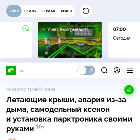
ЭФИР
СТИЛЬ
СЕРИАЛ
ПРАВО
12+
У нас выигрывают!
07:00
Сегодня
18+
14.05.2017, 11:05
10193
Летающие крыши, авария из-за
дыма, самодельный ксенон
и установка парктроника своими
16+
руками