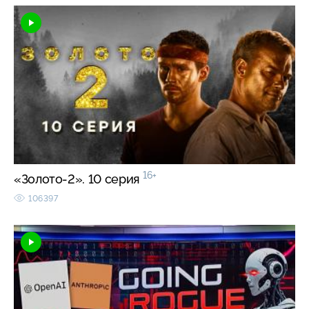
16+
«Золото-2». 10 серия
106397