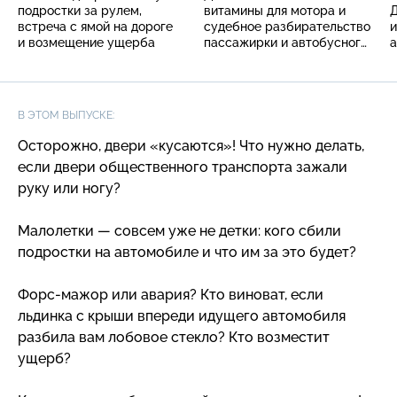
подростки за рулем,
витамины для мотора и
Д
встреча с ямой на дороге
судебное разбирательство
и
и возмещение ущерба
пассажирки и автобусного
а
парка
п
в
В ЭТОМ ВЫПУСКЕ:
Осторожно, двери «кусаются»! Что нужно делать,
если двери общественного транспорта зажали
руку или ногу?
Малолетки — совсем уже не детки: кого сбили
подростки на автомобиле и что им за это будет?
Форс-мажор
или авария? Кто виноват, если
льдинка с крыши впереди идущего автомобиля
разбила вам лобовое стекло? Кто возместит
ущерб?