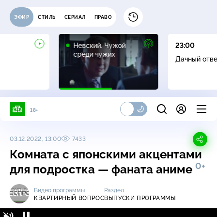
ЭФИР
СТИЛЬ
СЕРИАЛ
ПРАВО
16+
Невский. Чужой
23:00
среди чужих
Дачный отв
18+
03.12.2022, 13:00
7433
Комната с японскими акцентами
0+
для подростка — фаната аниме
Видео программы
Раздел
КВАРТИРНЫЙ ВОПРОС
ВЫПУСКИ ПРОГРАММЫ