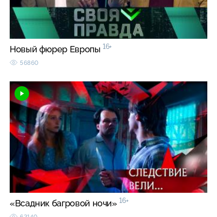
16+
Новый фюрер Европы
56860
16+
«Всадник багровой ночи»
62140