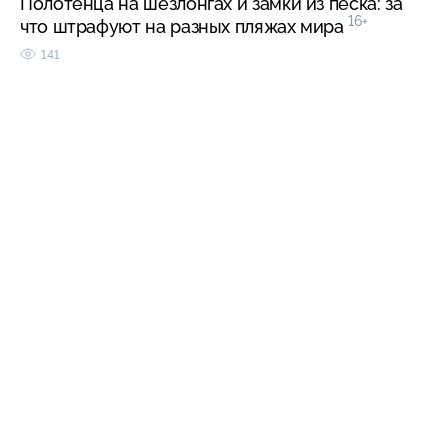
Полотенца на шезлонгах и замки из песка: за
16+
что штрафуют на разных пляжах мира
141