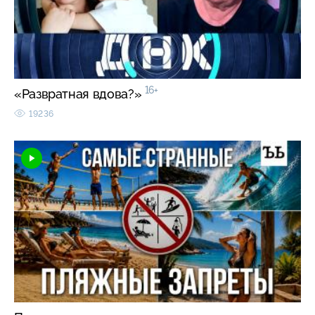
16+
«Развратная вдова?»
19236