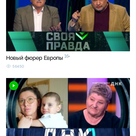
16+
Новый фюрер Европы
56450