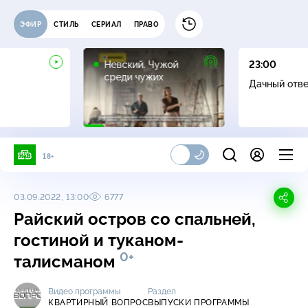
ЭФИР
СТИЛЬ
СЕРИАЛ
ПРАВО
16+
Невский. Чужой
23:00
среди чужих
Дачный отв
18+
03.09.2022, 13:00
6777
Райский остров со спальней,
гостиной и туканом-
0+
талисманом
Видео программы
Раздел
КВАРТИРНЫЙ ВОПРОС
ВЫПУСКИ ПРОГРАММЫ