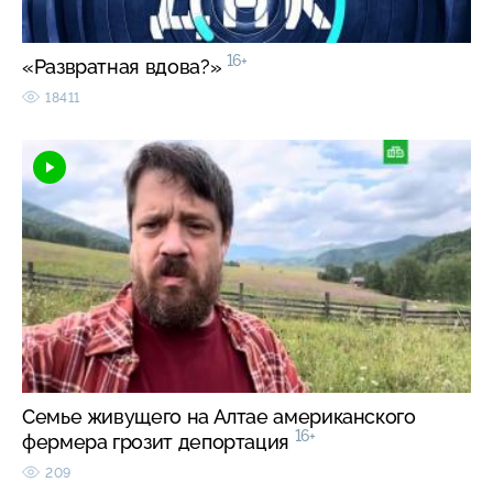
16+
«Развратная вдова?»
18411
Семье живущего на Алтае американского
16+
фермера грозит депортация
209