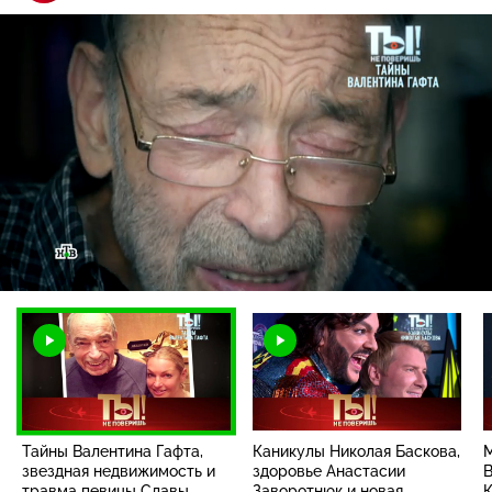
Загрузка
:
1.87%
/
Наст
Тайны Валентина Гафта,
Каникулы Николая Баскова,
звездная недвижимость и
здоровье Анастасии
В
травма певицы Славы
Заворотнюк и новая
К