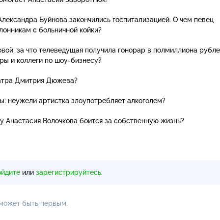
лександра Буйнова закончились госпитализацией. О чем певец
лонникам с больничной койки?
овой: за что телеведущая получила гонорар в полмиллиона рубле
еры и коллеги по
шоу-бизнесу
?
еатра Дмитрия Дюжева?
ы: неужели артистка злоупотребляет алкоголем?
у Анастасия Волочкова боится за собственную жизнь?
ойдите
или
зарегистрируйтесь
.
 может быть первым.