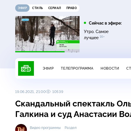
ЭФИР
СТИЛЬ
СЕРИАЛ
ПРАВО
21:15
21:30
Сейчас в эфире:
6+
ди
Сегодня
Неизвестная Россия
Утро. Самое
16+
лучшее
ЭФИР
ТЕЛЕПРОГРАММА
НОВОСТИ
С
19.06.2021, 21:00
10539
Скандальный спектакль Оль
Галкина и суд Анастасии В
Видео программы
Раздел