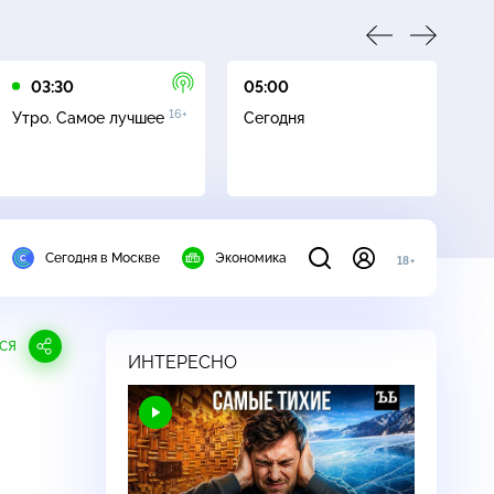
03:30
05:00
05
16+
Утро. Самое лучшее
Сегодня
Ле
Сегодня в Москве
Экономика
18+
СЯ
ИНТЕРЕСНО