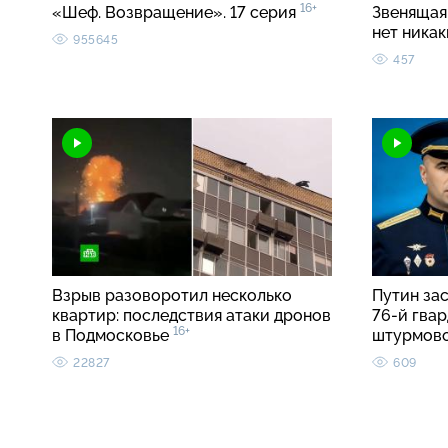
16+
«Шеф. Возвращение». 17 серия
Звенящая 
нет ника
955645
457
Взрыв разоворотил несколько
Путин за
квартир: последствия атаки дронов
76-й гва
16+
в Подмосковье
штурмов
22827
609