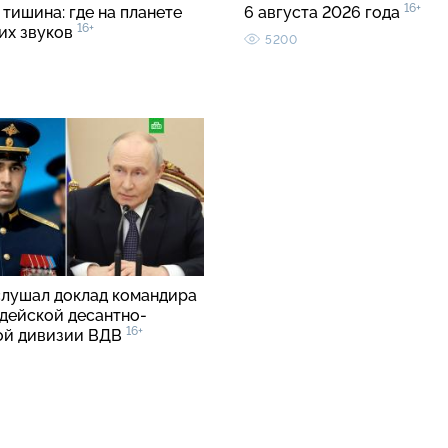
16+
тишина: где на планете
6 августа 2026 года
16+
ких звуков
5200
слушал доклад командира
рдейской десантно-
16+
ой дивизии ВДВ