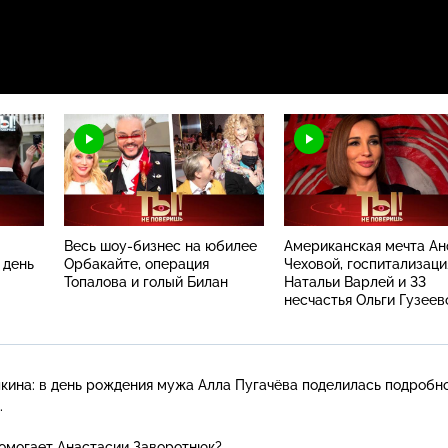
Весь шоу-бизнес на юбилее
Американская мечта А
 день
Орбакайте, операция
Чеховой, госпитализаци
Топалова и голый Билан
Натальи Варлей и 33
несчастья Ольги Гузеев
ина: в день рождения мужа Алла Пугачёва поделилась подробн
.
омогает Анастасии Заворотнюк?