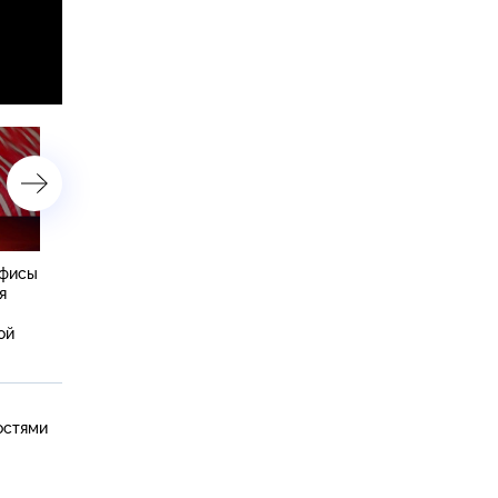
нфисы
День рождения Филиппа
Выпуск от 24 апреля
я
Киркорова, развод Любови
2021 года
Успенской и переедание
ой
Иосифа Пригожина
остями