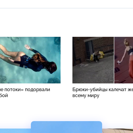
е потоки» подорвали
Брюки-убийцы калечат ж
бой
всему миру