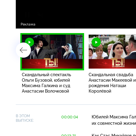
им,
Скандальный спектакль
Скандальная свадьба
кеевой
Ольги Бузовой, юбилей
Анастасии Макеевой и
уй
Максима Галкина и суд
рождения Наташи
Анастасии Волочковой
Королёвой
В ЭТОМ
Юбилей Максима Галк
00:00:04
ВЫПУСКЕ:
их совместной жизни
Как Стас Михайлов п
00:13:21