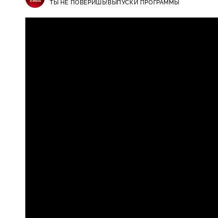
ТЫ НЕ ПОВЕРИШЬ!
ВЫПУСКИ ПРОГРАММЫ
Ты не поверишь! / Выпуски прогр
16+
юбилей Максима Галкина и суд 