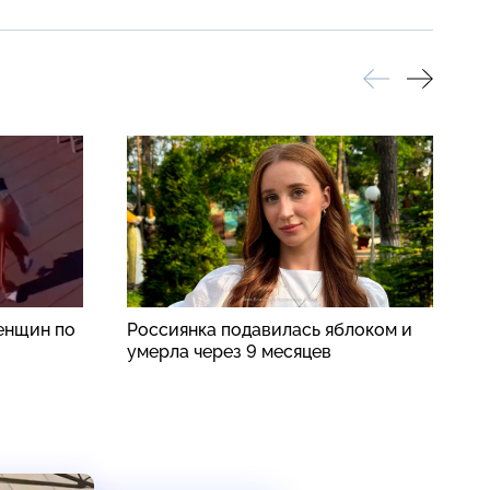
енщин по
Россиянка подавилась яблоком и
В
умерла через 9 месяцев
ж