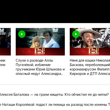
нии
Слухи о разводе Аллы
Няня для кошки Николая
ене
Пугачёвой, избиение
Баскова, переболевший
грузчиками Юрия Шлыкова и
коронавирусом Филипп
опасный недуг Александра
Киркоров и ДТП Алекс
Буйнова
Ширвиндта
Алексея Баталова — на грани нищеты. Кто обчистил ее до нитки?
е Наташи Королёвой: подаст ли певица на развод после измены 