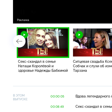
Секс-скандал в семье
Ситцевая свадьба Ксе
очери
Наташи Королёвой и
Собчак и слухи об изм
здоровье Надежды Бабкиной
Тарзана
В ЭТОМ
Вдова легендарного 
00:00:05
ВЫПУСКЕ:
Секс-скандал
в семь
00:08:49