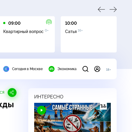
09:00
10:00
11
0+
16+
Квартирный вопрос
Сатья
Ос
со
Сегодня в Москве
Экономика
18+
СЯ
ИНТЕРЕСНО
жды