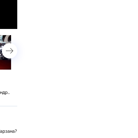
Кто сломал нос Ксении
Михаил Ефремов под
Собчак и почему разводятся
домашним арестом
Харламов и Асмус?
и закрытая вечеринка
андра
Максима Галкина
Тарзана?