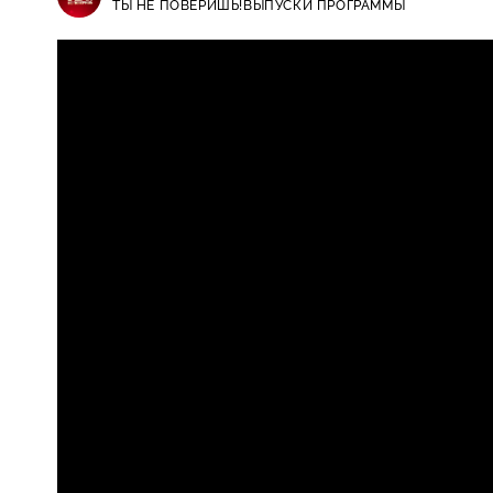
ТЫ НЕ ПОВЕРИШЬ!
ВЫПУСКИ ПРОГРАММЫ
Ты не поверишь! / Выпуски прогр
16+
Королёвой и здоровье Надежды 