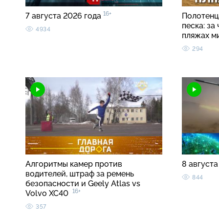
16+
7 августа 2026 года
Полотенца
песка: за
4934
пляжах м
294
Алгоритмы камер против
8 августа
водителей, штраф за ремень
844
безопасности и Geely Atlas vs
16+
Volvo XC40
357