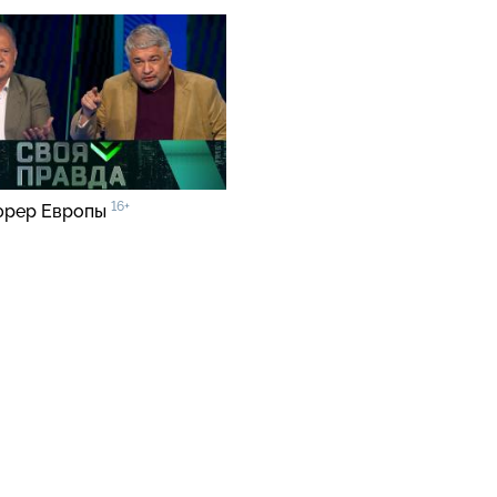
16+
юрер Европы