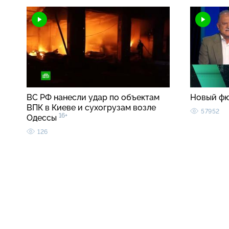
ВС РФ нанесли удар по объектам
Новый ф
ВПК в Киеве и сухогрузам возле
57952
16+
Одессы
126