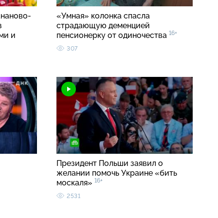
ананово-
«Умная» колонка спасла
з
страдающую деменцией
16+
ми и
пенсионерку от одиночества
307
Президент Польши заявил о
желании помочь Украине «бить
16+
москаля»
2531