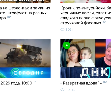
 на шезлонгах и замки из
Кролик по-лигурийски, б
 что штрафуют на разных
черничные вафли, салат и
16+
ира
сладкого перца с анчоуса
0+
стручковой фасолью
3024
16+
16+
 2026 года. 10:00
«Развратная вдова?»
20913