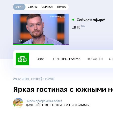
ЭФИР
СТИЛЬ
СЕРИАЛ
ПРАВО
07:35
08:05
Сейчас в эфире:
16+
16+
16+
Лесник
Лесник. Своя земля
ДНК
ЭФИР
ТЕЛЕПРОГРАММА
НОВОСТИ
С
29.12.2019, 13:00
19296
Яркая гостиная с южными 
Видео программы
Раздел
ДАЧНЫЙ ОТВЕТ
ВЫПУСКИ ПРОГРАММЫ