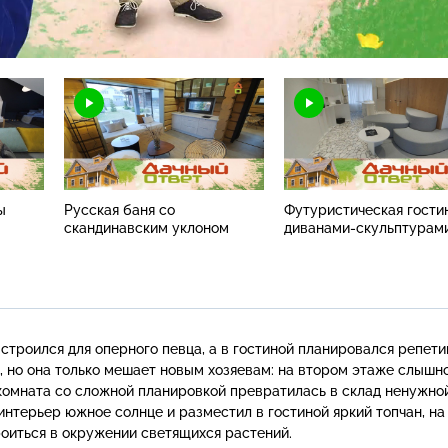
Н
ы
Русская баня со
Футуристическая гости
скандинавским уклоном
диванами-скульптурам
строился для оперного певца, а в гостиной планировался репет
а, но она только мешает новым хозяевам: на втором этаже слышно
 комната со сложной планировкой превратилась в склад ненужно
интерьер южное солнце и разместил в гостиной яркий топчан, на
роиться в окружении светящихся растений.