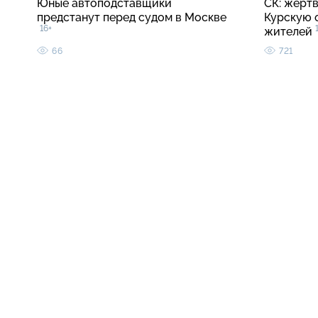
Юные автоподставщики
СК: жерт
предстанут перед судом в Москве
Курскую 
16+
жителей
66
721