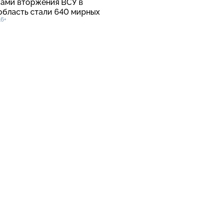
вами вторжения ВСУ в
область стали 640 мирных
16+