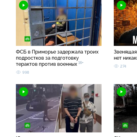
ФСБ в Приморье задержала троих
Звенящая 
подростков за подготовку
нет ника
16+
терактов против военных
274
998