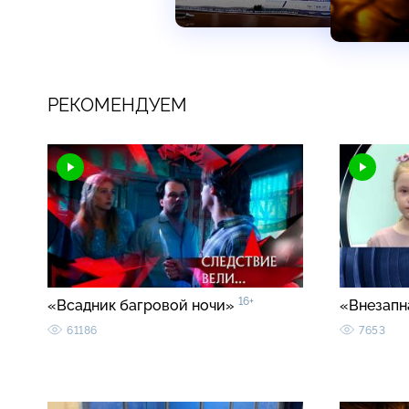
РЕКОМЕНДУЕМ
16+
«Всадник багровой ночи»
«Внезапн
61186
7653