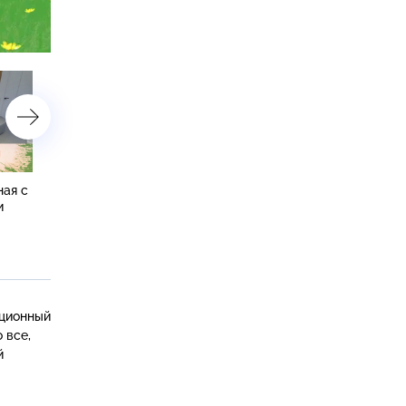
астройки
ная с
Необычная кухня-гостиная
Эксцентричная кухня-
и
с исчезающим столом
гостиная с сотами на
потолке
иционный
 все,
й