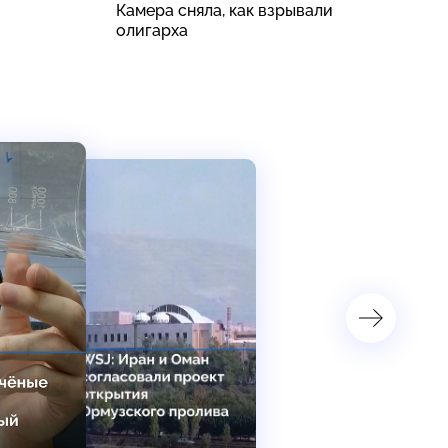
Камера сняла, как взрывали
А
олигарха
п