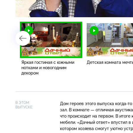
Загрузка
:
1.71%
/
ка для
Яркая гостиная с южными
Детская комната мечт
онах
нотками и новогодним
декором
В ЭТОМ
Дом героев этого выпуска
когда-то
ВЫПУСКЕ:
зал. В комнате — отличная акустик
что происходит на первом. В итоге
мебели. «Дачный ответ» впустил в 
котором хозяева смогут уютно уст