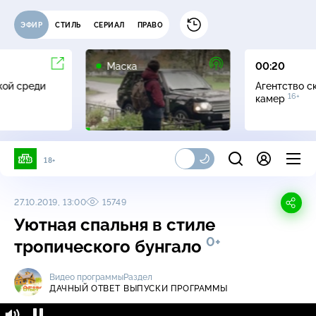
ЭФИР
СТИЛЬ
СЕРИАЛ
ПРАВО
12+
Маска
00:20
жой среди
Агентство с
16+
камер
18+
27.10.2019, 13:00
15749
Уютная спальня в стиле
0+
тропического бунгало
Видео программы
Раздел
ДАЧНЫЙ ОТВЕТ
ВЫПУСКИ ПРОГРАММЫ