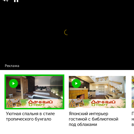
Дачный ответ / Выпуски программы /
0+
Уютная спальня в стиле тропического
бунгало
Видео
проигрыватель
загружается.
Уютная спальня в стиле
Японский интерьер
П
тропического бунгало
гостиной с библиотекой
н
под облаками
в