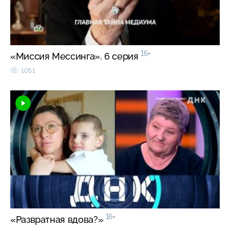
16+
«Миссия Мессинга». 6 серия
1051
16+
«Развратная вдова?»