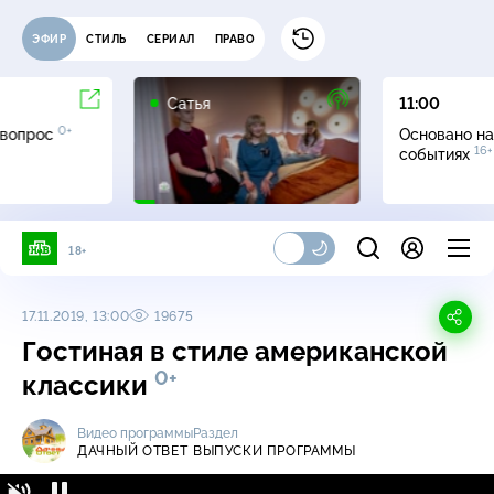
ЭФИР
СТИЛЬ
СЕРИАЛ
ПРАВО
16+
Сатья
11:00
0+
 вопрос
Основано на
16+
событиях
18+
17.11.2019, 13:00
19675
Гостиная в стиле американской
0+
классики
Видео программы
Раздел
ДАЧНЫЙ ОТВЕТ
ВЫПУСКИ ПРОГРАММЫ