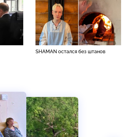
SHAMAN остался без штанов
Б
в