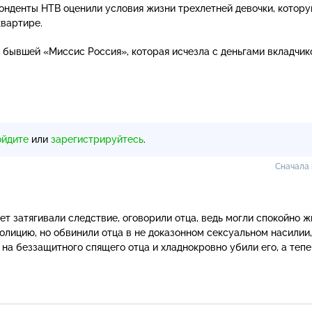
онденты НТВ оценили условия жизни трехлетней девочки, котору
квартире.
 бывшей «Миссис Россия», которая исчезла с деньгами вкладчик
ойдите
или
зарегистрируйтесь
.
Сначала
т затягивали следствие, оговорили отца, ведь могли спокойно жи
олицию, но обвинили отца в не доказонном сексуальном насилии, 
на беззащитного спящего отца и хладнокровно убили его, а тепе