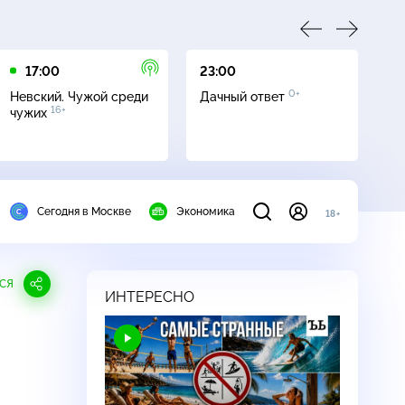
17:00
23:00
23
0+
Невский. Чужой среди
Дачный ответ
С
16+
чужих
Сегодня в Москве
Экономика
18+
СЯ
ИНТЕРЕСНО