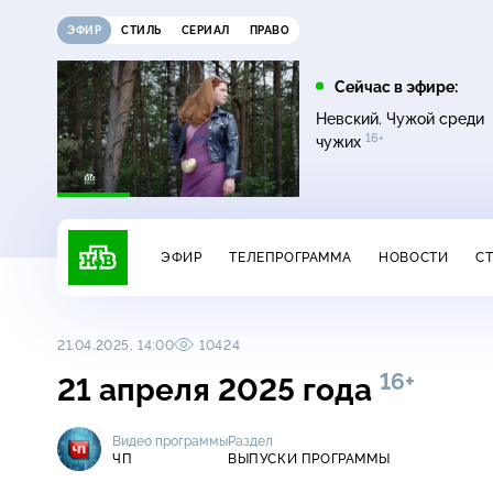
ЭФИР
СТИЛЬ
СЕРИАЛ
ПРАВО
12:00
13:00
Сейчас в эфире:
16+
Жди меня
Сегодня
Невский. Чужой среди
16+
чужих
ЭФИР
ТЕЛЕПРОГРАММА
НОВОСТИ
С
21.04.2025, 14:00
10424
16+
21 апреля 2025 года
Видео программы
Раздел
ЧП
ВЫПУСКИ ПРОГРАММЫ