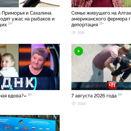
в Приморья и Сахалина
Семье живущего на Алта
водят ужас на рыбаков и
американского фермера 
16+
16+
щих
депортация
309
16+
16+
ная вдова?»
7 августа 2026 года
3316