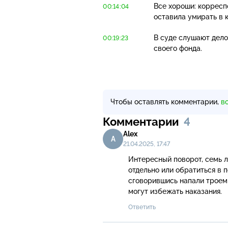
Все хороши: корресп
00:14:04
оставила умирать в 
В суде слушают дело
00:19:23
своего фонда.
Чтобы оставлять комментарии,
в
Комментарии
4
Alex
A
21.04.2025, 17:47
Интересный поворот, семь ле
отдельно или обратиться в п
сговорившись напали троем 
могут избежать наказания.
Ответить