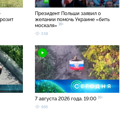
е
Президент Польши заявил о
грозит
желании помочь Украине «бить
16+
москаля»
558
16+
7 августа 2026 года. 19:00
965