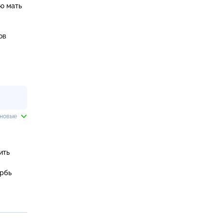
ю мать
ов
 новые
ть 
рбь 