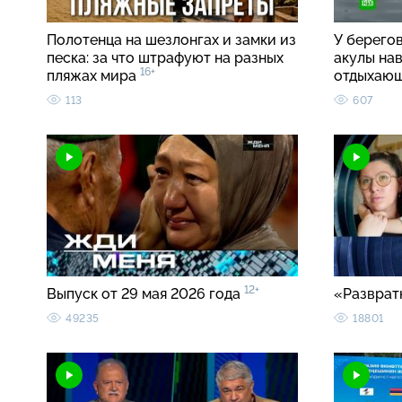
Полотенца на шезлонгах и замки из
У берего
песка: за что штрафуют на разных
акулы на
16+
пляжах мира
отдыхаю
113
607
12+
Выпуск от 29 мая 2026 года
«Разврат
49235
18801