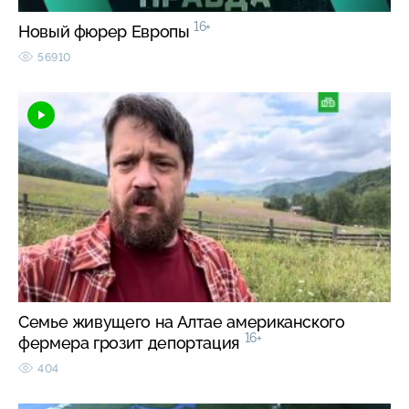
16+
Новый фюрер Европы
56910
Семье живущего на Алтае американского
16+
фермера грозит депортация
404