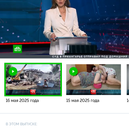
Загрузка
:
4.31%
/
Наст
16 мая 2025 года
15 мая 2025 года
1
В ЭТОМ ВЫПУСКЕ: