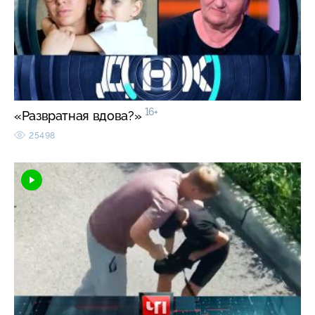
16+
«Развратная вдова?»
25498