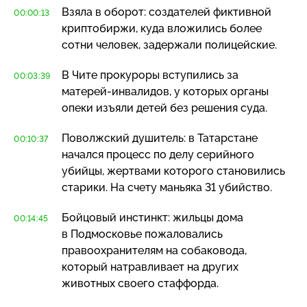
Взяла в оборот: создателей фиктивной
00:00:13
криптобиржи, куда вложились более
сотни человек, задержали полицейские.
В Чите прокуроры вступились за
00:03:39
матерей-инвалидов
, у которых органы
опеки изъяли детей без решения суда.
Поволжский душитель: в Татарстане
00:10:37
начался процесс по делу серийного
убийцы, жертвами которого становились
старики. На счету маньяка 31 убийство.
Бойцовый инстинкт: жильцы дома
00:14:45
в Подмосковье пожаловались
правоохранителям на собаковода,
который натравливает на других
животных своего стаффорда.