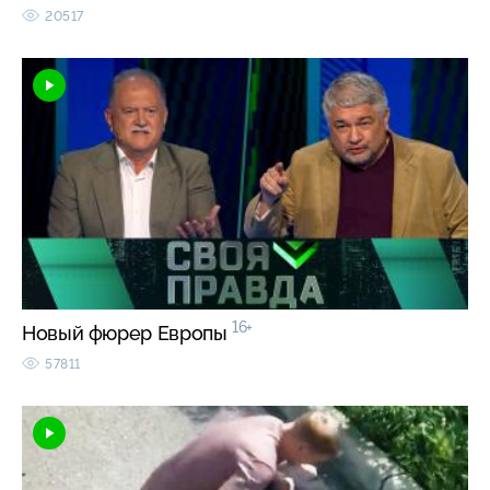
20517
16+
Новый фюрер Европы
57811