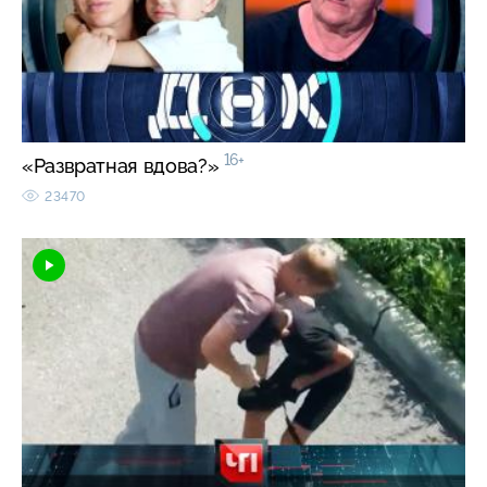
16+
«Развратная вдова?»
23470