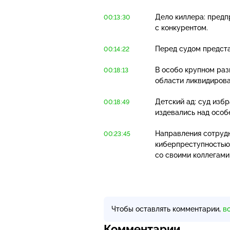
Дело киллера: предп
00:13:30
с конкурентом.
Перед судом предст
00:14:22
В особо крупном раз
00:18:13
области ликвидирова
Детский ад: суд изб
00:18:49
издевались над особ
Направления сотрудн
00:23:45
киберпреступностью
со своими коллегами
Чтобы оставлять комментарии,
в
Комментарии