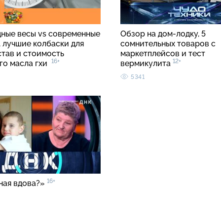
ные весы vs современные
Обзор на дом-лодку, 5
, лучшие колбаски для
сомнительных товаров с
став и стоимость
маркетплейсов и тест
16+
12+
го масла гхи
вермикулита
5341
16+
ная вдова?»