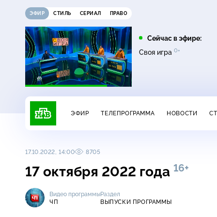
ЭФИР
СТИЛЬ
СЕРИАЛ
ПРАВО
08:00
09:00
Сейчас в эфире:
16+
12+
0+
0+
Чудо техники
Дачный ответ
Своя игра
ЭФИР
ТЕЛЕПРОГРАММА
НОВОСТИ
С
17.10.2022, 14:00
8705
16+
17 октября 2022 года
Видео программы
Раздел
ЧП
ВЫПУСКИ ПРОГРАММЫ