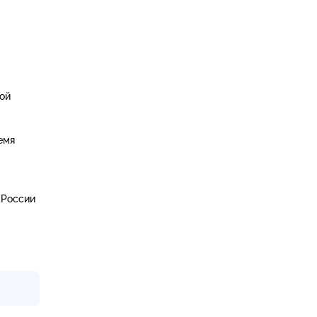
ой
емя
 России