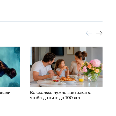
рвали
Во сколько нужно завтракать,
П
чтобы дожить до 100 лет
п