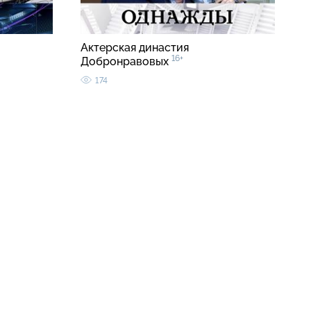
Актерская династия
16+
Добронравовых
174