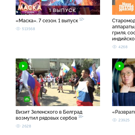
12+
«Маска». 7 сезон. 1 выпуск
Старомод
аппараты
513568
гриля, со
индийско
4268
Визит Зеленского в Белград
«Разврат
16+
возмутил рядовых сербов
23925
2628