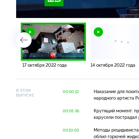
Загрузка
:
3.55%
/
17 октября 2022 года
14 октября 2022 года
В ЭТОМ
Наказание для похит
00:00:12
ВЫПУСКЕ:
народного артиста Р
Крутящий момент: пр
00:05:36
карусели пострадал 
Методы рецидивиста:
00:10:03
облил горючей жидко