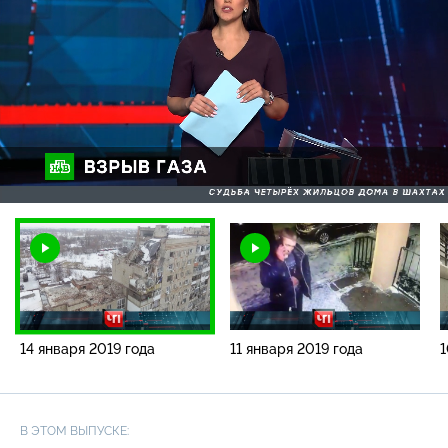
Загрузка
:
2.32%
/
Наст
14 января 2019 года
11 января 2019 года
1
В ЭТОМ ВЫПУСКЕ: