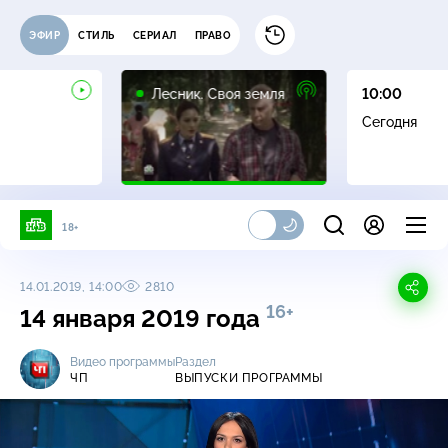
ЭФИР
СТИЛЬ
СЕРИАЛ
ПРАВО
16+
Лесник. Своя земля
10:00
Сегодня
18+
14.01.2019, 14:00
2810
16+
14 января 2019 года
Видео программы
Раздел
ЧП
ВЫПУСКИ ПРОГРАММЫ