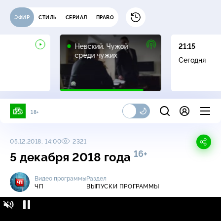
ЭФИР
СТИЛЬ
СЕРИАЛ
ПРАВО
16+
Невский. Чужой
21:15
среди чужих
Сегодня
18+
05.12.2018, 14:00
2321
16+
5 декабря 2018 года
Видео программы
Раздел
ЧП
ВЫПУСКИ ПРОГРАММЫ
ЧП / Выпуски программы / 5 декабря 2018
16+