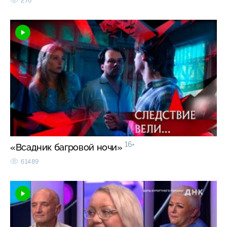
276
16+
«Всадник багровой ночи»
61489