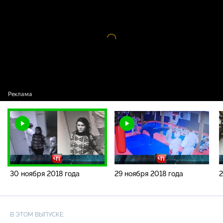
года
Видео
проигрыватель
загружается.
30 ноября 2018 года
29 ноября 2018 года
2
В ЭТОМ ВЫПУСКЕ: